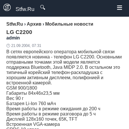
≡
🔍
Stfw.Ru
Stfw.Ru
›
Архив
›
Мобильные новости
LG C2200
admin
🕛 21.09.2004, 07:31
В сетях европейского оператора мобильной связи
появляется новинка - телефон LG C2200. Основными
отправными точками этой модели является
поддержка Bluetooth, Java MIDP 2.0. В остальном это
типичный корейский телефон-раскладушка с
хорошим активным дисплеем, полифонией и
встроенной камерой.
GSM 900/1800
Габариты 84х46х23,5 мм
Вес 90 г
Батарея Li-Ion 760 мАч
Время работы в режиме ожидания до 200 ч
Время работы в режиме разговора до 5 ч
Дисплей 128х160 точек, 65К, TFT
Встроенная VGA-камера