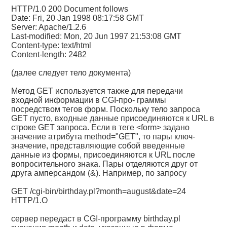
HTTP/1.0 200 Document follows
Date: Fri, 20 Jan 1998 08:17:58 GMT
Server: Apache/1.2.6
Last-modified: Mon, 20 Jun 1997 21:53:08 GMT
Content-type: text/html
Content-length: 2482
(далее следует тело документа)
Метод GET используется также для передачи
входной информации в CGI-про- граммы
посредством тегов форм. Поскольку тело запроса
GET пусто, входные данные присоединяются к URL в
строке GET запроса. Если в теге <form> задано
значение атрибута method="GET", то пары ключ-
значение, представляющие собой введенные
данные из формы, присоединяются к URL после
вопросительного знака. Пары отделяются друг от
друга амперсандом (&). Например, по запросу
GET /cgi-bin/birthday.pl?month=august&date=24
HTTP/1.О
сервер передаст в CGI-программу birthday.pl