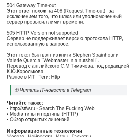
504 Gateway Time-out
Этот ответ похож на 408 (Request Time-out) , за
исключением того, что шлюз или уполномоченный
сервер превысил лимит времени.
505 HTTP Version not supported
Сервер не поддерживает версию протокола HTTP,
использованную в запросе.
Этот текст был взят из книги Stephen Spainhour и
Valerie Quercia "Webmaster in a nutshell".
Перевод c английского С.М.Тимачева, под редакцией
К.Ю.Королькова.
Разное в ИТ
Теги:
Http
✆
Читать IT-новости в Telegram
Читайте также:
•
http://stfw.ru - Search The Fucking Web
•
Media типы и подтипы (HTTP)
•
Обзор открытых лицензий
Информационные технологии
Железо
Нейросети
Игры
Гаджеты