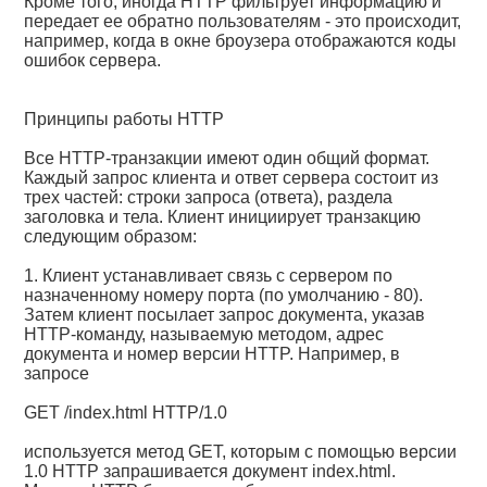
Кроме того, иногда HTTP фильтрует информацию и
передает ее обратно пользователям - это происходит,
например, когда в окне броузера отображаются коды
ошибок сервера.
Принципы работы HTTP
Все HTTP-транзакции имеют один общий формат.
Каждый запрос клиента и ответ сервера состоит из
трех частей: строки запроса (ответа), раздела
заголовка и тела. Клиент инициирует транзакцию
следующим образом:
1. Клиент устанавливает связь с сервером по
назначенному номеру порта (по умолчанию - 80).
Затем клиент посылает запрос документа, указав
HTTP-команду, называемую методом, адрес
документа и номер версии HTTP. Например, в
запросе
GET /index.html HTTP/1.0
используется метод GET, которым с помощью версии
1.0 HTTP запрашивается документ index.html.