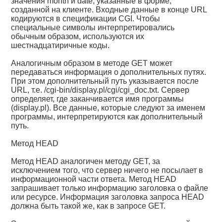
значения month и date, указанные в форме,
созданной на клиенте. Входные данные в конце URL
кодируются в спецификации CGI. Чтобы
специальные символы интерпретировались
обычным образом, используются их
шестнадцатиричные коды.
Аналогичным образом в методе GET может
передаваться информация о дополнительных путях.
При этом дополнительный путь указывается после
URL, т.е. /cgi-bin/display.pl/cgi/cgi_doc.txt. Сервер
определяет, где заканчивается имя программы
(display.pl). Все данные, которые следуют за именем
программы, интерпретируются как дополнительный
путь.
Метод HEAD
Метод HEAD аналогичен методу GET, за
исключением того, что сервер ничего не посылает в
информационной части ответа. Метод HEAD
запрашивает только информацию заголовка о файле
или ресурсе. Информация заголовка запроса HEAD
должна быть такой же, как в запросе GET.