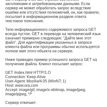
заголовками и затребованными данными. Если
сервер не может обработать запрос вследствие
ошибки или отсутствия полномочий, он, как правило,
посылает в информационном разделе ответа
текстовое пояснение.
Тело информационного содержимого запроса GET
всегда пустое. GET в переводе на человеческий язык
означает примерно следующее: "Дайте мне этот
файл". Для идентификации указанных в запросе
клиента файла или программы обычно используется
полное имя этого объекта на сервере.
Ниже приведен пример успешного запроса GET на
получение файла. Клиент посылает запрос:
GET /index.html HTTP/1.О
Connection: Keep-Alive
User-Agent: Mozilla/4.05 (WinNT; 1)
Host: www.ora.com
Accept: image/gif, image/x-xbitmap, image/jpeg,
image/pjpeg, */*
Сервер отвечает: