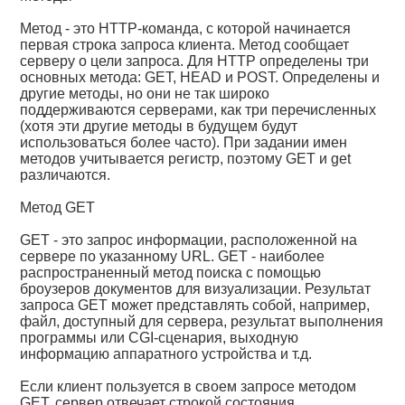
Метод - это HTTP-команда, с которой начинается
первая строка запроса клиента. Метод сообщает
серверу о цели запроса. Для HTTP определены три
основных метода: GET, HEAD и POST. Определены и
другие методы, но они не так широко
поддерживаются серверами, как три перечисленных
(хотя эти другие методы в будущем будут
использоваться более часто). При задании имен
методов учитывается регистр, поэтому GET и get
различаются.
Метод GET
GET - это запрос информации, расположенной на
сервере по указанному URL. GET - наиболее
распространенный метод поиска с помощью
броузеров документов для визуализации. Результат
запроса GET может представлять собой, например,
файл, доступный для сервера, результат выполнения
программы или CGI-сценария, выходную
информацию аппаратного устройства и т.д.
Если клиент пользуется в своем запросе методом
GET, сервер отвечает строкой состояния,