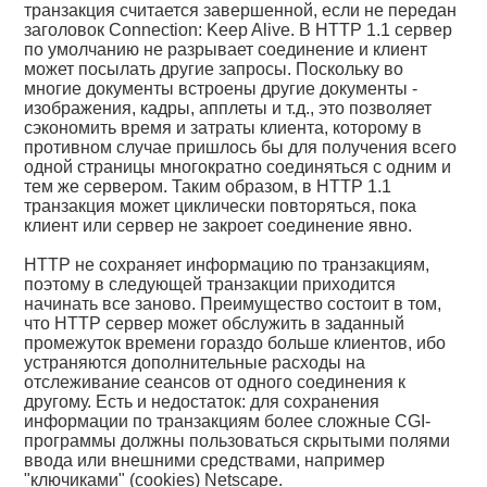
транзакция считается завершенной, если не передан
заголовок Connection: Keep Alive. В HTTP 1.1 сервер
по умолчанию не разрывает соединение и клиент
может посылать другие запросы. Поскольку во
многие документы встроены другие документы -
изображения, кадры, апплеты и т.д., это позволяет
сэкономить время и затраты клиента, которому в
противном случае пришлось бы для получения всего
одной страницы многократно соединяться с одним и
тем же сервером. Таким образом, в HTTP 1.1
транзакция может циклически повторяться, пока
клиент или сервер не закроет соединение явно.
HTTP не сохраняет информацию по транзакциям,
поэтому в следующей транзакции приходится
начинать все заново. Преимущество состоит в том,
что HTTP сервер может обслужить в заданный
промежуток времени гораздо больше клиентов, ибо
устраняются дополнительные расходы на
отслеживание сеансов от одного соединения к
другому. Есть и недостаток: для сохранения
информации по транзакциям более сложные CGI-
программы должны пользоваться скрытыми полями
ввода или внешними средствами, например
"ключиками" (cookies) Netscape.