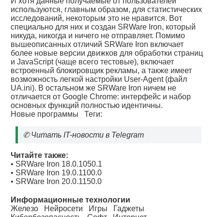
И хотя данные получаемые от пользователей
используются, главным образом, для статистических
исследований, некоторым это не нравится. Вот
специально для них и создан SRWare Iron, который
никуда, никогда и ничего не отправляет. Помимо
вышеописанных отличий SRWare Iron включает
более новые версии движков для обработки страниц
и JavaScript (чаще всего тестовые), включает
встроенный блокировщик рекламы, а также имеет
возможность легкой настройки User-Agent (файл
UA.ini). В остальном же SRWare Iron ничем не
отличается от Google Chrome: интерфейс и набор
основных функций полностью идентичны.
Новые программы
Теги:
✆
Читать IT-новости в Telegram
Читайте также:
•
SRWare Iron 18.0.1050.1
•
SRWare Iron 19.0.1100.0
•
SRWare Iron 20.0.1150.0
Информационные технологии
Железо
Нейросети
Игры
Гаджеты