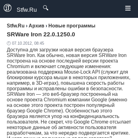
≡
🔍
Stfw.Ru
Stfw.Ru
›
Архив
›
Новые программы
SRWare Iron 22.0.1250.0
🕛 07.10.2012, 08:45
Доступна для загрузки новая версия браузера
SRWare Iron. Как обычно, новая версия SRWare Iron
построена на основе последней версии проекта
Chromium и включает следующие изменения:
реализована поддержка Mouse-Lock API (служит для
блокировки курсора мыши в некоторых приложениях,
например, в 3D-играх), повышена скорость работы
программы и исправлены ошибки в безопасности.
SRWare Iron — это веб-браузер построенный на
основе проекта Chromium компании Google (именно
на основе этого проекта построен популярный
браузер Google Chrome). Особенностью этого
браузера является упор на конфиденциальность
пользователя. Не секрет, что Google Chrome отсылает
некоторые данные об активности пользователя
разработчикам, за что нередко подвергается критике.