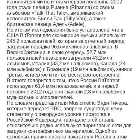
исполнителями по итогам первой половины 2012
года стали певица Рианна (Rihanna) со своим
альбомом «Talk That Talk», американский
исполнитель Билли Ван (Billy Van), а также
британская певица Адель (Adele).
По итогам исследования было установлено, что в
США BitTorrent для скачивания музыки используют
245,2 пользователей, которые за отчетный период
загрузили порядка 96,6 миллионов альбомов. В
Великобритании, в свою очередь, 52,7 млн
пользователей незаконно загрузили 43,2 млн
альбомов. Италия (33,2 млн альбомов), Канада (24
млн альбомов) и Бразилия (19 млн альбомов), заняли
третье, четвертое и пятое места соответственно.
В отчете говорится о том, что в России BitTorrent
используют 61,4 млн пользователей, и в первой
половине 2012 года они скачали 2,8 млн альбомов
музыкальных исполнителей.
По словам представителя Musicmetric Энди Тичера,
которые передает BBC, вопреки существующему
стереотипу о рекордном уровне пиратства в
Российской Федерации, граждане этой страны
относительно редко используют пиринговые сети для
загрузки контрафактных материалов. Одной из
основных причин низкого показателя России в этом