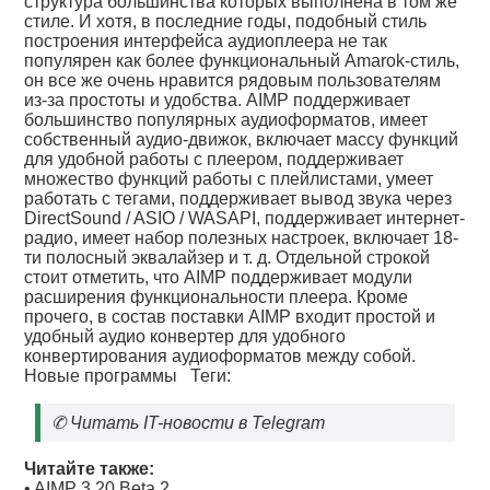
структура большинства которых выполнена в том же
стиле. И хотя, в последние годы, подобный стиль
построения интерфейса аудиоплеера не так
популярен как более функциональный Amarok-стиль,
он все же очень нравится рядовым пользователям
из-за простоты и удобства. AIMP поддерживает
большинство популярных аудиоформатов, имеет
собственный аудио-движок, включает массу функций
для удобной работы с плеером, поддерживает
множество функций работы с плейлистами, умеет
работать с тегами, поддерживает вывод звука через
DirectSound / ASIO / WASAPI, поддерживает интернет-
радио, имеет набор полезных настроек, включает 18-
ти полосный эквалайзер и т. д. Отдельной строкой
стоит отметить, что AIMP поддерживает модули
расширения функциональности плеера. Кроме
прочего, в состав поставки AIMP входит простой и
удобный аудио конвертер для удобного
конвертирования аудиоформатов между собой.
Новые программы
Теги:
✆
Читать IT-новости в Telegram
Читайте также:
•
AIMP 3.20 Beta 2