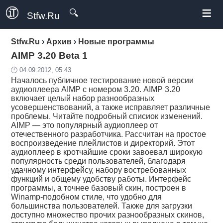
≡
🔍
Stfw.Ru
Stfw.Ru
›
Архив
›
Новые программы
AIMP 3.20 Beta 1
🕛 04.09.2012, 05:43
Началось публичное тестирование новой версии
аудиоплеера AIMP с номером 3.20. AIMP 3.20
включает целый набор разнообразных
усовершенствований, а также исправляет различные
проблемы. Читайте подробный списиок изменений.
AIMP — это популярный аудиоплеер от
отечественного разработчика. Рассчитан на простое
воспроизведение плейлистов и директорий. Этот
аудиоплеер в кротчайшие сроки завоевал широкую
популярность среди пользователей, благодаря
удачному интерфейсу, набору востребованных
функций и общему удобству работы. Интерфейс
программы, а точнее базовый скин, построен в
Winamp-подобном стиле, что удобно для
большинства пользователей. Также для загрузки
доступно множество прочих разнообразных скинов,