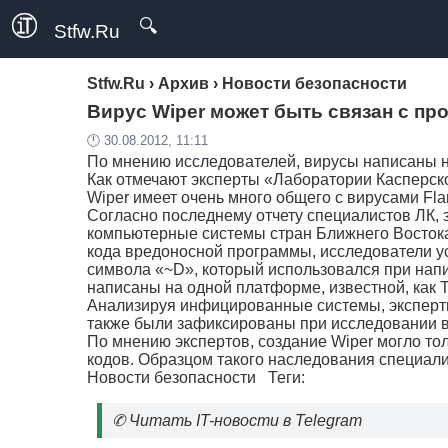
🔍
Stfw.Ru
Stfw.Ru
›
Архив
›
Новости безопасности
Вирус Wiper может быть связан с пр
🕛 30.08.2012, 11:11
По мнению исследователей, вирусы написаны 
Как отмечают эксперты «Лаборатории Касперск
Wiper имеет очень много общего с вирусами Fla
Согласно последнему отчету специалистов ЛК,
компьютерные системы стран Ближнего Востока
кода вредоносной программы, исследователи ус
символа «~D», который использовался при напи
написаны на одной платформе, известной, как T
Анализируя инфицированные системы, эксперт
также были зафиксированы при исследовании в
По мнению экспертов, создание Wiper могло то
кодов. Образцом такого наследования специа
Новости безопасности
Теги:
✆
Читать IT-новости в Telegram