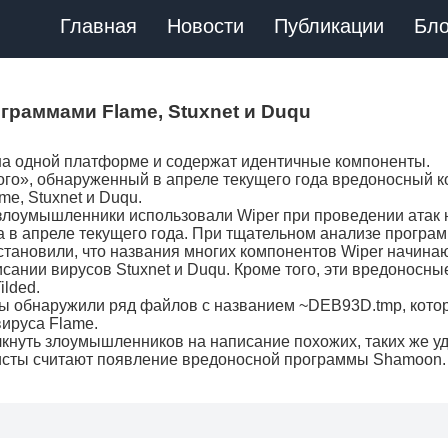
Главная
Новости
Публикации
Бло
ограммами Flame, Stuxnet и Duqu
на одной платформе и содержат идентичные компоненты.
ого», обнаруженный в апреле текущего года вредоносный к
me, Stuxnet и Duqu.
 злоумышленники использовали Wiper при проведении атак 
 в апреле текущего года. При тщательном анализе програ
тановили, что названия многих компонентов Wiper начинаю
сании вирусов Stuxnet и Duqu. Кроме того, эти вредоносны
ilded.
ы обнаружили ряд файлов с названием ~DEB93D.tmp, кото
ируса Flame.
лкнуть злоумышленников на написание похожих, таких же у
листы считают появление вредоносной программы Shamoon.