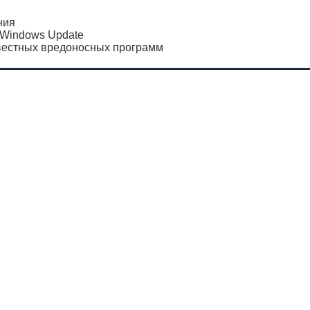
ния
 Windows Update
звестных вредоносных программ