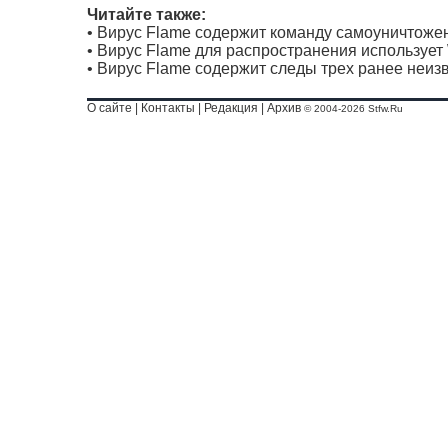
Читайте также:
•
Вирус Flame содержит команду самоуничтоже
•
Вирус Flame для распространения использует
•
Вирус Flame содержит следы трех ранее неи
О сайте
|
Контакты
|
Редакция
|
Архив
© 2004-2026 Stfw.Ru