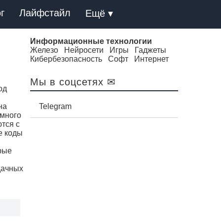
г
Лайфстайл
Ещё ▾
Информационные технологии
Железо
Нейросети
Игры
Гаджеты
Кибербезопасность
Софт
Интернет
Мы в соцсетях ✉
од
на
Telegram
ммного
тся с
е коды
рые
дачных