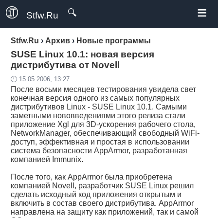
≡
🔍
Stfw.Ru
Stfw.Ru
›
Архив
›
Новые программы
SUSE Linux 10.1: новая версия
дистрибутива от Novell
🕛 15.05.2006, 13:27
После восьми месяцев тестирования увидела свет
конечная версия одного из самых популярных
дистрибутивов Linux - SUSE Linux 10.1. Самыми
заметными нововведениями этого релиза стали
приложение Xgl для 3D-ускорения рабочего стола,
NetworkManager, обеспечивающий свободный WiFi-
доступ, эффективная и простая в использовании
система безопасности AppArmor, разработанная
компанией Immunix.
После того, как AppArmor была приобретена
компанией Novell, разработчик SUSE Linux решил
сделать исходный код приложения открытым и
включить в состав своего дистрибутива. AppArmor
направлена на защиту как приложений, так и самой