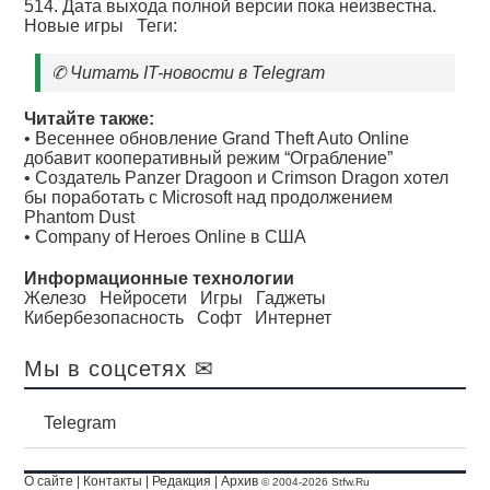
514. Дата выхода полной версии пока неизвестна.
Новые игры
Теги:
✆
Читать IT-новости в Telegram
Читайте также:
•
Весеннее обновление Grand Theft Auto Online
добавит кооперативный режим “Ограбление”
•
Создатель Panzer Dragoon и Crimson Dragon хотел
бы поработать с Microsoft над продолжением
Phantom Dust
•
Company of Heroes Online в США
Информационные технологии
Железо
Нейросети
Игры
Гаджеты
Кибербезопасность
Софт
Интернет
Мы в соцсетях ✉
Telegram
О сайте
|
Контакты
|
Редакция
|
Архив
© 2004-2026 Stfw.Ru