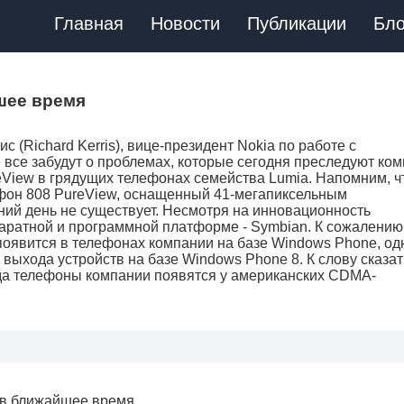
Главная
Новости
Публикации
Бло
шее время
 (Richard Kerris), вице-президент Nokia по работе с
е все забудут о проблемах, которые сегодня преследуют ко
eView в грядущих телефонах семейства Lumia. Напомним, ч
ефон 808 PureView, оснащенный 41-мегапиксельным
ний день не существует. Несмотря на инновационность
аратной и программной платформе - Symbian. К сожалению
 появится в телефонах компании на базе Windows Phone, од
 выхода устройств на базе Windows Phone 8. К слову сказат
огда телефоны компании появятся у американских CDMA-
я в ближайшее время