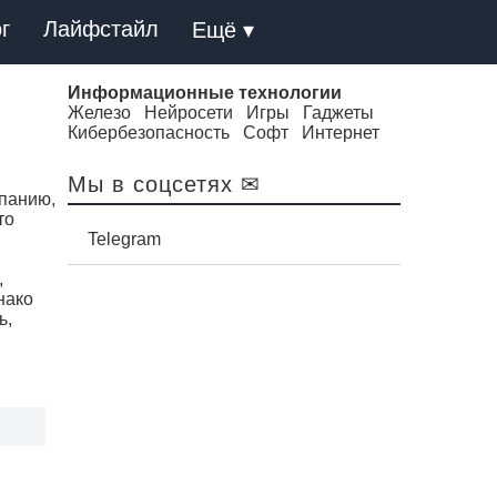
г
Лайфстайл
Ещё ▾
Информационные технологии
Железо
Нейросети
Игры
Гаджеты
Кибербезопасность
Софт
Интернет
Мы в соцсетях ✉
мпанию,
то
Telegram
,
нако
ь,