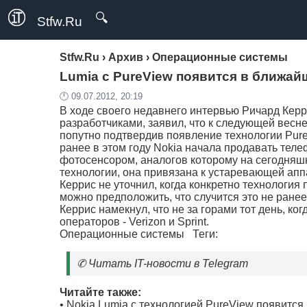
🔍
Stfw.Ru
Stfw.Ru
›
Архив
›
Операционные системы
Lumia с PureView появится в ближай
🕛 09.07.2012, 20:19
В ходе своего недавнего интервью Ричард Керрис
разработчиками, заявил, что к следующей весн
попутно подтвердив появление технологии Pur
ранее в этом году Nokia начала продавать тел
фотосенсором, аналогов которому на сегодняш
технологии, она привязана к устаревающей апп
Керрис не уточнил, когда конкретно технология
можно предположить, что случится это не ранее
Керрис намекнул, что не за горами тот день, к
операторов - Verizon и Sprint.
Операционные системы
Теги:
✆
Читать IT-новости в Telegram
Читайте также:
•
Nokia Lumia с технологией PureView появитс