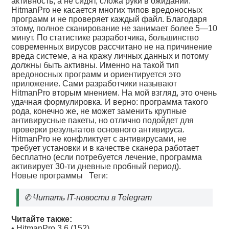
активность, а не сидят, сложа руки в ожидании.
HitmanPro не касается многих типов вредоносных
программ и не проверяет каждый файл. Благодаря
этому, полное сканирование не занимает более 5—10
минут. По статистике разработчика, большинство
современных вирусов рассчитано не на причинение
вреда системе, а на кражу личных данных и потому
должны быть активны. Именно на такой тип
вредоносных программ и ориентируется это
приложение. Сами разработчики называют
HitmanPro вторым мнением. На мой взгляд, это очень
удачная формулировка. И верно: программа такого
рода, конечно же, не может заменить крупные
антивирусные пакеты, но отлично подойдет для
проверки результатов основного антивируса.
HitmanPro не конфликтует с антивирусами, не
требует установки и в качестве сканера работает
бесплатно (если потребуется лечение, программа
активирует 30-ти дневные пробный период).
Новые программы
Теги:
✆
Читать IT-новости в Telegram
Читайте также:
•
HitmanPro 3.6 (152)