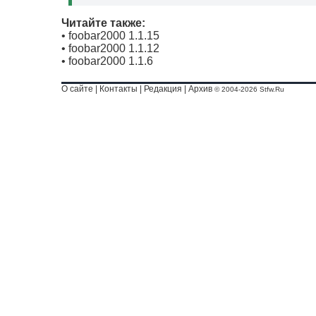
Читайте также:
•
foobar2000 1.1.15
•
foobar2000 1.1.12
•
foobar2000 1.1.6
О сайте
|
Контакты
|
Редакция
|
Архив
© 2004-2026 Stfw.Ru