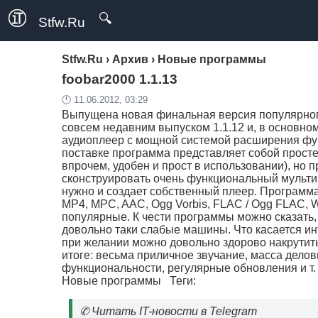
🔍
Stfw.Ru
Stfw.Ru
›
Архив
›
Новые программы
foobar2000 1.1.13
🕛 11.06.2012, 03:29
Выпущена новая финальная версия популярного
совсем недавним выпуском 1.1.12 и, в основном
аудиоплеер с мощной системой расширения фун
поставке программа представляет собой прост
впрочем, удобен и прост в использовании), но
сконструировать очень функциональный мульти
нужно и создает собственный плеер. Программ
MP4, MPC, AAC, Ogg Vorbis, FLAC / Ogg FLAC, 
популярные. К чести программы можно сказать,
довольно таки слабые машины. Что касается ин
при желании можно довольно здорово накрутит
итоге: весьма приличное звучание, масса дело
функциональности, регулярные обновления и т. 
Новые программы
Теги:
✆
Читать IT-новости в Telegram