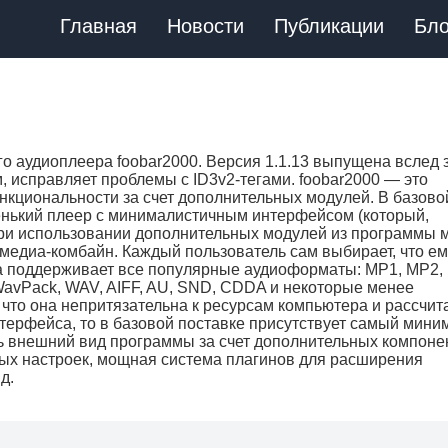
Главная
Новости
Публикации
Бло
 аудиоплеера foobar2000. Версия 1.1.13 выпущена вслед 
, исправляет проблемы с ID3v2-тегами. foobar2000 — это
кциональности за счет дополнительных модулей. В базово
енький плеер с минималистичным интерфейсом (который,
 при использовании дополнительных модулей из программы
медиа-комбайн. Каждый пользователь сам выбирает, что ем
а поддерживает все популярные аудиоформаты: MP1, MP2,
WavPack, WAV, AIFF, AU, SND, CDDA и некоторые менее
 что она непритязательна к ресурсам компьютера и рассчит
терфейса, то в базовой поставке присутствует самый мини
ь внешний вид программы за счет дополнительных компоне
вых настроек, мощная система плагинов для расширения
д.