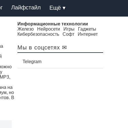
г
Лайфстайл
Ещё ▾
Информационные технологии
Железо
Нейросети
Игры
Гаджеты
Кибербезопасность
Софт
Интернет
за
Мы в соцсетях ✉
й
Telegram
 можно
у
 MP3,
ана на
мум, но
нтов. В