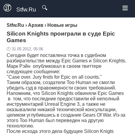
≡
🔍
Stfw.Ru
Stfw.Ru
›
Архив
›
Новые игры
Silicon Knights проиграли в суде Epic
Games
🕛 31.05.2012, 05:06
Сегодня будет поставлена точка в судебном
разбирательстве между Epic Games и Silicon Knights.
Марк Рэйн опубликовал в своем твиттере
следующее сообщение:
"Case over. Jury finds for Epic on all counts."
Таким образом, создатели Too Human не смогли
убедить суд в правомерности своих требований.
Напомним, что Silicon Knights обвиняли Epic Games
в том, что последние предоставили ей неполный
инструментарий Unreal Engine 3, а также не
оказывалили никакой технической консультации,
целиком углубившись в создание Gears Of War. Из-за
этого Too Human был переведен на другую
технологию.
После исхода этого дела будущее Silicon Knigts