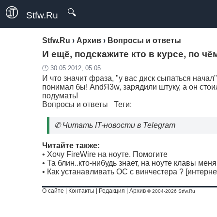
🔍
Stfw.Ru
Stfw.Ru
›
Архив
›
Вопросы и ответы
И ещё, подскажите кто в курсе, по ч
🕛 30.05.2012, 05:05
И что значит фраза, "у вас диск сыпаться начал
понимал бы! AndЯ3w, зарядили штуку, а он стоил
подумать!
Вопросы и ответы
Теги:
✆
Читать IT-новости в Telegram
Читайте также:
•
Хочу FireWire на ноуте. Помогите
•
Та блин..кто-нибудь знает, на ноуте клавы меня
•
Как устанавливать ОС с винчестера ? [интерн
О сайте
|
Контакты
|
Редакция
|
Архив
© 2004-2026 Stfw.Ru