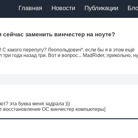
Главная
Новости
Публикации
Бло
ём сейчас заменить винчестер на ноуте?
"! С какого перепугу? Леопольдович*, если бы я в этом ещё
 три года назад три. Вот и вопрос... MadRider, прикольно, н
ют? эта буква меня задрала )))
ет восстановление ОС винчестер компьютеры]