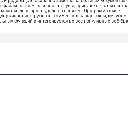
DF-ридеры (это особенно заметно на больших документах 
 файлы почти мгновенно, что, увы, присуще не всем прог
н максимально прост, удобен и понятен. Программа имеет
держивает инструменты комментирования, закладки, умеет
льных функций и интегрируется во все популярные веб-бр