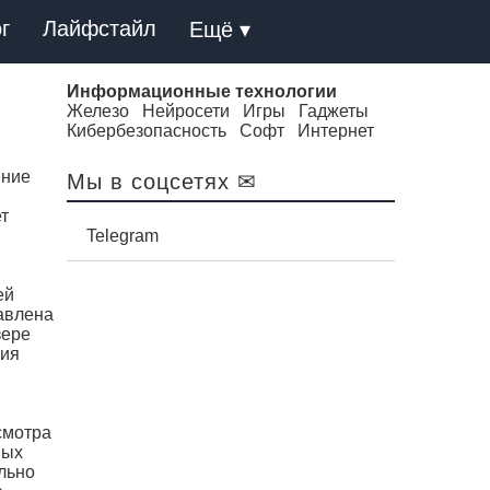
г
Лайфстайл
Ещё ▾
Информационные технологии
Железо
Нейросети
Игры
Гаджеты
Кибербезопасность
Софт
Интернет
ение
Мы в соцсетях ✉
т
Telegram
ей
авлена
зере
ния
смотра
ных
льно