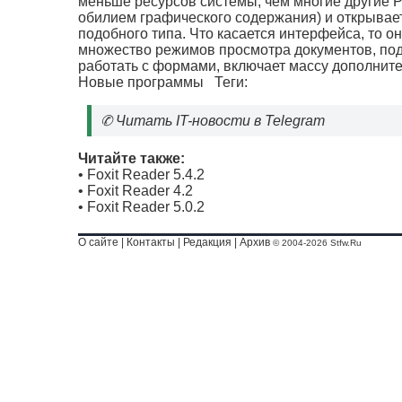
меньше ресурсов системы, чем многие другие P
обилием графического содержания) и открывает
подобного типа. Что касается интерфейса, то о
множество режимов просмотра документов, под
работать с формами, включает массу дополните
Новые программы
Теги:
✆
Читать IT-новости в Telegram
Читайте также:
•
Foxit Reader 5.4.2
•
Foxit Reader 4.2
•
Foxit Reader 5.0.2
О сайте
|
Контакты
|
Редакция
|
Архив
© 2004-2026 Stfw.Ru