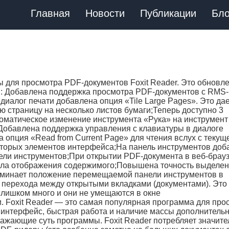
Главная
Новости
Публикации
Бло
для просмотра PDF-документов Foxit Reader. Это обновл
: Добавлена поддержка просмотра PDF-документов с RMS-
иалог печати добавлена опция «Tile Large Pages». Это дае
ю страницу на несколько листов бумаги;Теперь доступно 3
оматическое изменение инструмента «Рука» на инструмент
т;Добавлена поддержка управления с клавиатуры в диалоге
 опция «Read from Current Page» для чтения вслух с текущ
торых элементов интерфейса;На панель инструментов доб
ли инструментов;При открытии PDF-документа в веб-брау
чала отображения содержимого;Повышена точность выделе
поминает положение перемещаемой панели инструментов в
перехода между открытыми вкладками (документами). Это
 слишком много и они не умещаются в окне
Foxit Reader — это самая популярная программа для про
 интерфейс, быстрая работа и наличие массы дополнитель
ражающие суть программы. Foxit Reader потребляет значите