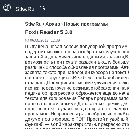
🔍
Stfw.Ru
Stfw.Ru
›
Архив
›
Новые программы
Foxit Reader 5.3.0
🕛 06.05.2012, 12:09
Выпущена новая версия популярной программы 
содержит множество разнообразных улучшений
защитой и динамическими водяными знаками;В д
возможность при печати разделить одну большу
различных способа обновления программы;Авт
захвата текста при наведении курсора на текс
настроек;В функцию «Read Out Loud» добавлена
страницы;Предприняты мелкие улучшения неко
иконка переключение режима отображения пане
индикатор прогресса отображается еще до на
текста для копирования;Теперь программа за
полноэкранном режиме;Добавлены стрелки для 
полезно в тех случаях, когда открытых вкладок
программы;Исправлены разнообразные ошибки. 
документов в формате PDF. Простой и удобный
функций — вот 3 характеристики, прекрасно от