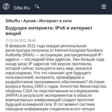
≡
🔍
Stfw.Ru
Stfw.Ru
›
Архив
›
Интернет и сети
Будущее интернета: IPv6 и интернет
вещей
🕛 21.04.2012, 08:45
В феврале 2011 года каждая региональная
регистратура получила от Internet Assigned Numbers
Authority (IANA) — ассоциации, распределяющей IP-
адреса — последний блок адресов. Уже больше года
назад запас IP-адресов той версии протокола,
которой сейчас пользуется весь мир, оказался
израсходован. Что это означает для будущего
пользователей, интернета, провайдеров и
разработчиков программного обеспечения? История
вопроса Конец 1960-х годов. Агентство Министерства
обороны США по перспективным исследованиям
(ARPA) в результате экспериментов в области
компьютерных коммуникаций создает прототип
будущей всемирной сети. В тот момент система
передачи информации соединяла всего четыре