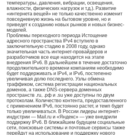
температуры, давления, вибрации, освещения,
влажности, физических нагрузок и т.д.). Развитие
«интернета вещей» не только качественно изменит
повседневную жизнь на бытовом уровне, но и
приведет к созданию новых рынков и новых бизнес-
моделей.
Проблемы переходного периода Истощение
адресного пространства IPv4 вступило в
заключительную стадию в 2008 году, однако
значительная часть интернет-провайдеров и
разработчиков все еще находится на этапе
внедрения IPv6. В дальнейшем в течение достаточно
продолжительного времени компаниям необходимо
будет поддерживать и IPv4, и IPv6, постепенно
увеличивая долю последнего. Узлы обмена
траффиком, система регистрации национальных
доменов, а также DNS-сервера доменных
пространств .ru, .рф и .su уже доступны по двум
протоколам. Количество контента, предоставленного
с применением IPv6, постоянно растет, и темп будет
только увеличиваться. В России лидеры интернет-
индустрии — Mail.ru и «Яндекс» — уже внедрили
поддержку IPv6. В ближайшем будущем социальные
сети, поисковые системы и почтовые сервисы также
перейдут на использование и поддержку нового