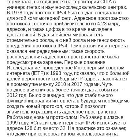
терминала, находящиеся на территории США в
университетах и научно-исследовательских центрах.
В 1978 году протокол IPv4 был создан специально
для этой компьютерной сети. Адресное пространство
протокола состояло приблизительно из 4,23 млрд
адресов, и такая цифра в то время выглядела
достаточной. В дальнейшем мировая сеть
стремительно росла, а с ней росла и интенсивность
внедрения протокола IPv4. Темп развития интернета
оказался непредвиденным: такая скорость
распределения адресного пространства не была
предусмотрена заранее. Первые опасения
Исследование, проведенное Инженерным советом
интернета (IETF) в 1993 году, показало, что с большой
долей вероятности свободные IP-адреса закончатся
в промежутке между 2010 и 2017 годами. Чуть
позднее выяснилась более точная дата события —
2012 год. Было очевидно, что для стабильного
функционирования интернета в будущем необходимо
создать новый протокол, который позволит
значительно расширить адресное пространство.
Работа над новым протоколом IPv6 завершилась в
1999 году. «Спаситель интернета» IPv6 использует в
адресе 128 бит вместо 32. На практике это означает,
что даже при консервативном использовании на