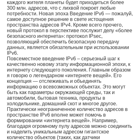
каждого жителя планеты будет приходиться более
300 млн. адресов, что с лихвой покроет любые
потребности. Новая эпоха Введение IPv6 — пожалуй,
самое доступное решение в свете истощения
пространства адресов IPv4. Кроме всего прочего,
новый протокол в перспективе послужит делу «более
безопасного интернета»: протокол IPsec,
позволяющий обеспечить безопасную передачу
данных, является обязательным при использовании
IPv6.
Повсеместное введение IPv6 – серьезный шаг к
качественно новому этапу информационной эпохи, к
интернету следующего поколения. Главным образом
я говорю о легендарном «интернете вещей». Его
концепция — отслеживать и объединять
информацию о всевозможных объектах. Это могут
быть как параметры окружающей среды, так и
автомобили, бытовая техника, продукты в
холодильнике, домашний скот и многое другое.
Практически неограниченное количество адресов в
пространстве IPv6 вполне может помочь в
формировании «интернета вещей». Например,
благодаря огромному пулу адресов можно соединить
и наделить уникальным адресом гигантское
количество объектов (таких, как датчики