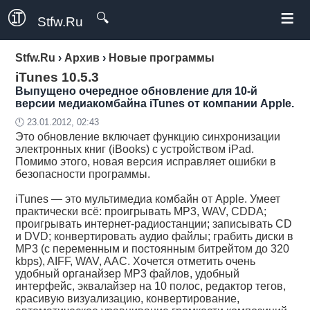
≡
🔍
Stfw.Ru
Stfw.Ru
›
Архив
›
Новые программы
iTunes 10.5.3
Выпущено очередное обновление для 10-й
версии медиакомбайна iTunes от компании Apple.
🕛 23.01.2012, 02:43
Это обновление включает функцию синхронизации
электронных книг (iBooks) с устройством iPad.
Помимо этого, новая версия исправляет ошибки в
безопасности программы.
iTunes — это мультимедиа комбайн от Apple. Умеет
практически всё: проигрывать MP3, WAV, CDDA;
проигрывать интернет-радиостанции; записывать CD
и DVD; конвертировать аудио файлы; грабить диски в
MP3 (с переменным и постоянным битрейтом до 320
kbps), AIFF, WAV, AAC. Хочется отметить очень
удобный органайзер MP3 файлов, удобный
интерфейс, эквалайзер на 10 полос, редактор тегов,
красивую визуализацию, конвертирование,