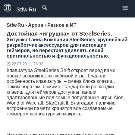
≡
🔍
Stfw.Ru
Stfw.Ru
›
Архив
›
Разное в ИТ
Достойная «игрушка» от SteelSeries.
Хитушко Ганна
Компания SteelSeries, крупнейший
разработчик аксессуаров для настоящих
геймеров, не перестает удивлять своей
оригинальностью и функциональностью.
🕛 22.07.2011, 23:32
Клавиатура SteelSeries Shift откроет перед вами
новые возможности любимой игры. Главная
особенность клавиатуры – смена блока клавиш.
Таким образом, помимо стандартной раскладки
клавиш, для геймеров доступны панели,
адаптированные под самые популярные игры: Aion,
World of Warcraft, StarCraft II. Благодаря наличию
встроенной памяти хранятся все создаваемые
геймером клавиатурные макросы.