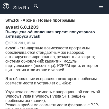
≡
🔍
Stfw.Ru
Stfw.Ru
›
Архив
›
Новые программы
avast! 6.0.1203
Выпущена обновленная версия популярного
антивируса avast!.
🕛 07.07.2011, 03:14
avast!
- стандартные возможности программы
обеспечиваются стандартным же набором:
антивирусное ядро, сканер, резидентная защита;
система обновлений; карантин; модуль
виртуализации (песочница); P2P/IM щита; интернет
щит против атак из вне и червей.
Это обновление исправляет некоторые проблемы
совместимости и устраняет ошибки:
Улучшена совместимость с операционной системой
Windows Vista и Windows Vista SP1 (решены
проблемы активации);
Решена проблема совместимости фаервола с P2P-