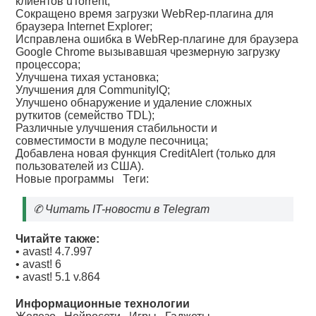
клиентов uTorrent;
Сокращено время загрузки WebRep-плагина для
браузера Internet Explorer;
Исправлена ошибка в WebRep-плагине для браузера
Google Chrome вызывавшая чрезмерную загрузку
процессора;
Улучшена тихая установка;
Улучшения для CommunityIQ;
Улучшено обнаружение и удаление сложных
руткитов (семейство TDL);
Различные улучшения стабильности и
совместимости в модуле песочница;
Добавлена новая функция CreditAlert (только для
пользователей из США).
Новые программы
Теги:
✆
Читать IT-новости в Telegram
Читайте также:
•
avast! 4.7.997
•
avast! 6
•
avast! 5.1 v.864
Информационные технологии