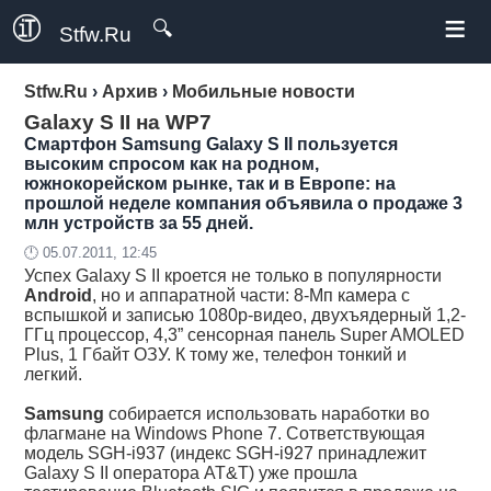
≡
🔍
Stfw.Ru
Stfw.Ru
›
Архив
›
Мобильные новости
Galaxy S II на WP7
Смартфон Samsung Galaxy S II пользуется
высоким спросом как на родном,
южнокорейском рынке, так и в Европе: на
прошлой неделе компания объявила о продаже 3
млн устройств за 55 дней.
🕛 05.07.2011, 12:45
Успех Galaxy S II кроется не только в популярности
Android
, но и аппаратной части: 8-Мп камера с
вспышкой и записью 1080p-видео, двухъядерный 1,2-
ГГц процессор, 4,3” сенсорная панель Super AMOLED
Plus, 1 Гбайт ОЗУ. К тому же, телефон тонкий и
легкий.
Samsung
собирается использовать наработки во
флагмане на Windows Phone 7. Сответствующая
модель SGH-i937 (индекс SGH-i927 принадлежит
Galaxy S II оператора AT&T) уже прошла