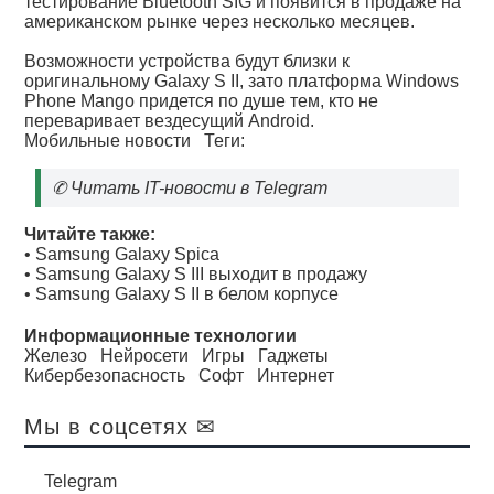
тестирование Bluetooth SIG и появится в продаже на
американском рынке через несколько месяцев.
Возможности устройства будут близки к
оригинальному Galaxy S II, зато платформа Windows
Phone Mango придется по душе тем, кто не
переваривает вездесущий Android.
Мобильные новости
Теги:
✆
Читать IT-новости в Telegram
Читайте также:
•
Samsung Galaxy Spica
•
Samsung Galaxy S III выходит в продажу
•
Samsung Galaxy S II в белом корпусе
Информационные технологии
Железо
Нейросети
Игры
Гаджеты
Кибербезопасность
Софт
Интернет
Мы в соцсетях ✉
Telegram