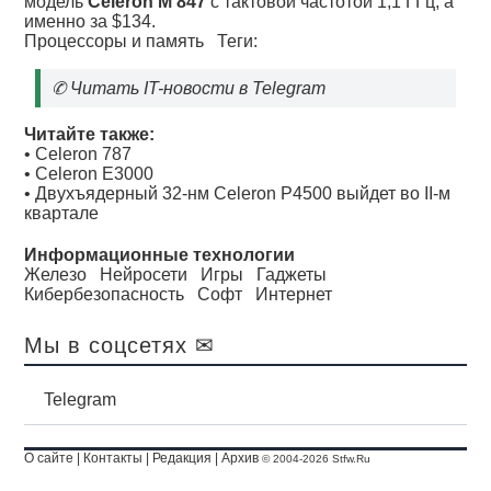
модель
Celeron M 847
с тактовой частотой 1,1 ГГц, а
именно за $134.
Процессоры и память
Теги:
✆
Читать IT-новости в Telegram
Читайте также:
•
Celeron 787
•
Celeron Е3000
•
Двухъядерный 32-нм Celeron P4500 выйдет во II-м
квартале
Информационные технологии
Железо
Нейросети
Игры
Гаджеты
Кибербезопасность
Софт
Интернет
Мы в соцсетях ✉
Telegram
О сайте
|
Контакты
|
Редакция
|
Архив
© 2004-2026 Stfw.Ru