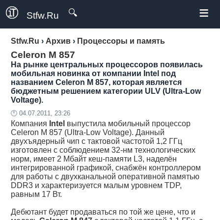
≡
🔍
Stfw.Ru
Stfw.Ru
›
Архив
›
Процессоры и память
Celeron M 857
На рынке центральных процессоров появилась
мобильная новинка от компании Intel под
названием Celeron M 857, которая является
бюджетным решением категории ULV (Ultra-Low
Voltage).
🕛 04.07.2011, 23:26
Компания
Intel
выпустила мобильный процессор
Celeron M 857 (Ultra-Low Voltage). Данный
двухъядерный чип с тактовой частотой 1,2 ГГц
изготовлен с соблюдением 32-нм технологических
норм, имеет 2 Мбайт кеш-памяти L3, наделён
интегрированной графикой, снабжён контроллером
для работы с двухканальной оперативной памятью
DDR3 и характеризуется малым уровнем TDP,
равным 17 Вт.
Дебютант будет продаваться по той же цене, что и