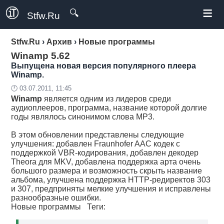
≡
🔍
Stfw.Ru
Stfw.Ru
›
Архив
›
Новые программы
Winamp 5.62
Выпущена новая версия популярного плеера
Winamp.
🕛 03.07.2011, 11:45
Winamp
является одним из лидеров среди
аудиоплееров, программа, название которой долгие
годы являлось синонимом слова MP3.
В этом обновлении представлены следующие
улучшения: добавлен Fraunhofer AAC кодек с
поддержкой VBR-кодирования, добавлен декодер
Theora для MKV, добавлена поддержка арта очень
большого размера и возможность скрыть название
альбома, улучшена поддержка HTTP-редиректов 303
и 307, предприняты мелкие улучшения и исправлены
разнообразные ошибки.
Новые программы
Теги: