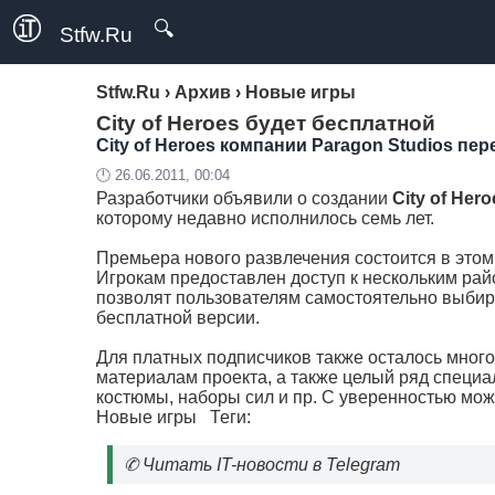
🔍
Stfw.Ru
Stfw.Ru
›
Архив
›
Новые игры
City of Heroes будет бесплатной
City of Heroes компании Paragon Studios пе
🕛 26.06.2011, 00:04
Разработчики объявили о создании
City of Her
которому недавно исполнилось семь лет.
Премьера нового развлечения состоится в этом
Игрокам предоставлен доступ к нескольким рай
позволят пользователям самостоятельно выбира
бесплатной версии.
Для платных подписчиков также осталось мног
материалам проекта, а также целый ряд специа
костюмы, наборы сил и пр. C уверенностью можн
Новые игры
Теги:
✆
Читать IT-новости в Telegram