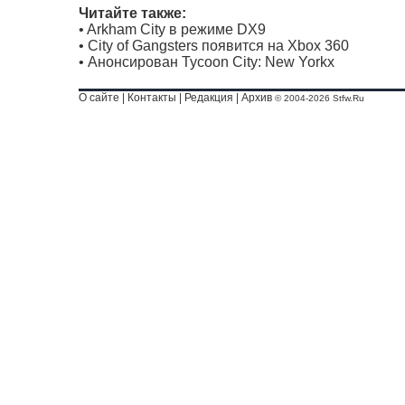
Читайте также:
•
Arkham City в режиме DX9
•
City of Gangsters появится на Xbox 360
•
Анонсирован Tycoon City: New Yorkх
О сайте
|
Контакты
|
Редакция
|
Архив
© 2004-2026 Stfw.Ru