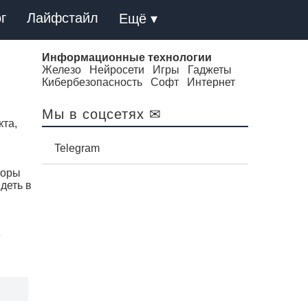
г
Лайфстайл
Ещё ▾
Информационные технологии
Железо
Нейросети
Игры
Гаджеты
Кибербезопасность
Софт
Интернет
Мы в соцсетях ✉
кта,
Telegram
торы
деть в
е