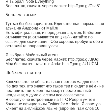
Я выбрал: Note Everything
Бесплатно, скачать через маркет:
http://goo.gl/Csa81
Болтаем в аське
Тут как бы без вариантов. Единственная нормальная
аська на Андроид - от Mail.ru
Есть официальная, и переделанная, мод. В чём они
отличаются (а отличаются ппц как) - читайте по
ссылке для скачивания. Обе хороши, пробуйте обе и
оставляйте понравившуюся.
Я выбрал: Мобильный агент
Бесплатно, скачать через маркет:
http://goo.gl/BjUgl
Мод бесплатен, качать с 4pda:
http://goo.gl/U1UCM
Щебечем в твиттер
Конечно, это не обязательная программа для всех.
Но для тех, кто знают что такое тви и сидят в нём - не
поставить тви-клиент на смарт просто полный
неадекват, я думаю, с этим все согласятся.
Я советую не встроенный на HTC Peep и уж тем
более не официальны Twitter for Android. Я советую
клиент на английском языке (впрочем, там слов 10