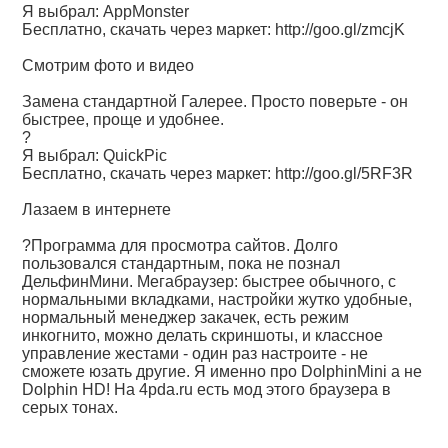
Я выбрал: AppMonster
Бесплатно, скачать через маркет:
http://goo.gl/zmcjK
Смотрим фото и видео
Замена стандартной Галерее. Просто поверьте - он
быстрее, проще и удобнее.
?
Я выбрал: QuickPic
Бесплатно, скачать через маркет:
http://goo.gl/5RF3R
Лазаем в интернете
?Программа для просмотра сайтов. Долго
пользовался стандартным, пока не познал
ДельфинМини. Мегабраузер: быстрее обычного, с
нормальными вкладками, настройки жутко удобные,
нормальный менеджер закачек, есть режим
инкогнито, можно делать скриншоты, и классное
управление жестами - один раз настроите - не
сможете юзать другие. Я именно про DolphinMini а не
Dolphin HD! На 4pda.ru есть мод этого браузера в
серых тонах.