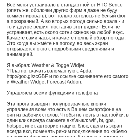
Всё меня устраивало в стандартной от HTC Sence
(опять же, оболочки других фирм я даже не буду
комментировать), вот только хотелось не белый фон
а прозрачный. А во вторых погода сильно врала - и
то и другое решил, поставив этот виджет. Если не
устраивает, есть около сотни скинов на любой вкус.
Качаете сами часы, и качаете полный обзор погоды.
Это когда вы жмёте на погоду, во весь экран
открывается окно с подробными сведениями и
анимацией.
Я выбрал: Weather & Togge Widjet
?Платно, скачать взломанную с 4pda:
http://goo.gl/zcGBF
и по ссылке скачиваете его самого
и Weather Widget Forecast Addon.
Управляем всеми функциями телефона
Эта прога выводит полупрозрачные кнопки
управления всем что есть в Вашем смартфоне на
оин из рабочих столов. Чтобы не лезть в настройки, в
один клик всегда сможете вкл\выкл: wifi, bt, gps,
hotspot, инет, автоориентацию, блок, сделать экран
всегда вкл, поменять режим подключения по кабелю
на режим флешки, посмотреть батарею и поменять