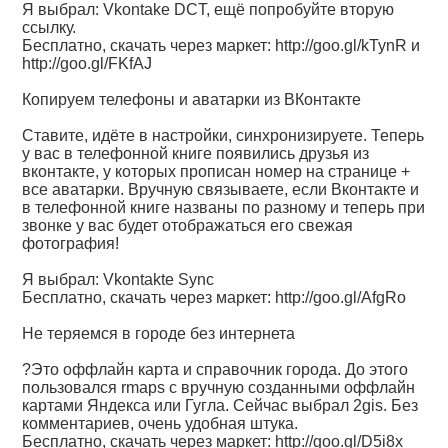
Я выбрал: Vkontake DCT, ещё попробуйте вторую
ссылку.
Бесплатно, скачать через маркет:
http://goo.gl/kTynR
и
http://goo.gl/FKfAJ
Копируем телефоны и аватарки из ВКонтакте
Ставите, идёте в настройки, синхронизируете. Теперь
у вас в телефонной книге появились друзья из
вконтакте, у которых прописан номер на странице +
все аватарки. Вручную связываете, если Вконтакте и
в телефонной книге названы по разному и теперь при
звонке у вас будет отображаться его свежая
фотография!
Я выбрал: Vkontakte Sync
Бесплатно, скачать через маркет:
http://goo.gl/AfgRo
Не теряемся в городе без интернета
?Это оффлайн карта и справочник города. До этого
пользовался rmaps с вручную созданными оффлайн
картами Яндекса или Гугла. Сейчас выбрал 2gis. Без
комментариев, очень удобная штука.
Бесплатно, скачать через маркет:
http://goo.gl/D5i8x