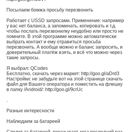
Посылаем бомжа просьбу перезвонить
Работает с USSD запросами. Применение: например
у вас нет баланса, а запоминать, копировать и т.д.
чтобы послать перезвонилку неудобно или просто не
помните. В этой программе можно автоматически
выбрать контакт и ему отравиться просьба
перезвонить. А вообще можно и баланс запросить, и
доверительный платёж взять, и всё что можно через
такие запросы.
Я выбрал: QCodes
Бесплатно, скачать через маркет:
http://goo.gl/aDrd3
Настройки: не забудьте вот на этой странице скачать
файл для Вашего оператора и поместить на флешку
в папку /Android/:
http://goo.gl/9crUc
.
Разные интересности
Наблюдаем за батареей
Следит за батареей, показывает, кога последний раз