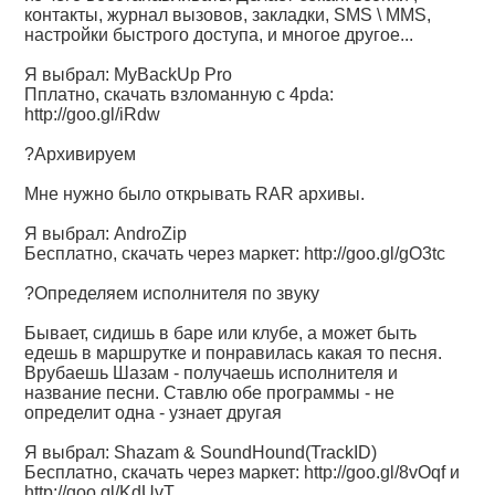
контакты, журнал вызовов, закладки, SMS \ MMS,
настройки быстрого доступа, и многое другое...
Я выбрал: MyBackUp Pro
Пплатно, скачать взломанную с 4pda:
http://goo.gl/iRdw
?Архивируем
Мне нужно было открывать RAR архивы.
Я выбрал: AndroZip
Бесплатно, скачать через маркет:
http://goo.gl/gO3tc
?Определяем исполнителя по звуку
Бывает, сидишь в баре или клубе, а может быть
едешь в маршрутке и понравилась какая то песня.
Врубаешь Шазам - получаешь исполнителя и
название песни. Ставлю обе программы - не
определит одна - узнает другая
Я выбрал: Shazam & SoundHound(TrackID)
Бесплатно, скачать через маркет:
http://goo.gl/8vOqf
и
http://goo.gl/KdUvT