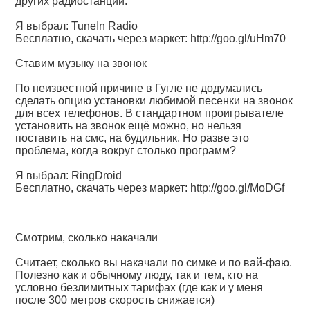
других радиостанций.
Я выбрал: TuneIn Radio
Бесплатно, скачать через маркет:
http://goo.gl/uHm70
Ставим музыку на звонок
По неизвестной причине в Гугле не додумались
сделать опцию установки любимой песенки на звонок
для всех телефонов. В стандартном проигрывателе
установить на звонок ещё можно, но нельзя
поставить на смс, на будильник. Но разве это
проблема, когда вокруг столько программ?
Я выбрал: RingDroid
Бесплатно, скачать через маркет:
http://goo.gl/MoDGf
Смотрим, сколько накачали
Считает, сколько вы накачали по симке и по вай-фаю.
Полезно как и обычному люду, так и тем, кто на
условно безлимитных тарифах (где как и у меня
после 300 метров скорость снижается)