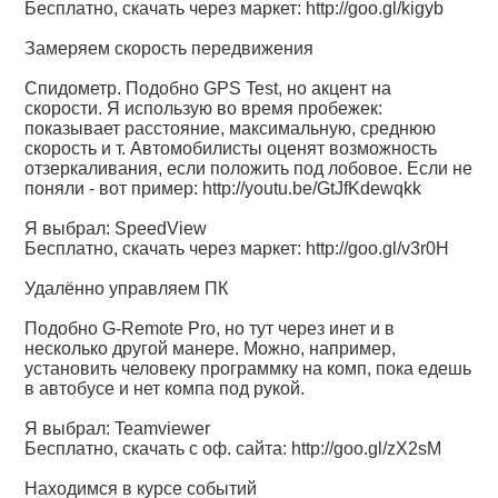
Бесплатно, скачать через маркет:
http://goo.gl/kigyb
Замеряем скорость передвижения
Спидометр. Подобно GPS Test, но акцент на
скорости. Я использую во время пробежек:
показывает расстояние, максимальную, среднюю
скорость и т. Автомобилисты оценят возможность
отзеркаливания, если положить под лобовое. Если не
поняли - вот пример:
http://youtu.be/GtJfKdewqkk
Я выбрал: SpeedView
Бесплатно, скачать через маркет:
http://goo.gl/v3r0H
Удалённо управляем ПК
Подобно G-Remote Pro, но тут через инет и в
несколько другой манере. Можно, например,
установить человеку программку на комп, пока едешь
в автобусе и нет компа под рукой.
Я выбрал: Teamviewer
Бесплатно, скачать с оф. сайта:
http://goo.gl/zX2sM
Находимся в курсе событий