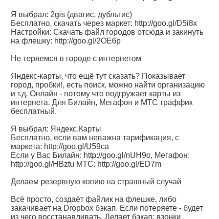
Я выбрал: 2gis (двагис, дубльгис)
Бесплатно, скачать через маркет:
http://goo.gl/D5i8x
Настройки: Скачать файл городов отсюда и закинуть
на флешку:
http://goo.gl/2OE6p
Не теряемся в городе с интернетом
Яндекс-карты, что ещё тут сказать? Показывает
город, пробки!, есть поиск, можно найти организацию
и т.д. Онлайн - потому что подгружает карты из
интернета. Для Билайн, Мегафон и МТС траффик
бесплатный.
Я выбрал: Яндекс.Карты
Бесплатно, если вам неважна тарификация, с
маркета:
http://goo.gl/U59ca
Если у Вас Билайн:
http://goo.gl/nUH9o,
Мегафон:
http://goo.gl/HBztu
МТС:
http://goo.gl/ED7m
Делаем резервную копию на страшный случай
Всё просто, создаёт файлик на флешке, либо
закачивает на Dropbox бэкап. Если потеряете - будет
из чего восстанавливать. Делает бэкап: взонки ,