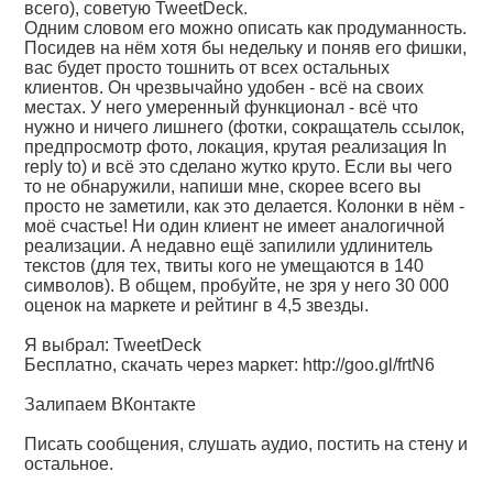
всего), советую TweetDeck.
Одним словом его можно описать как продуманность.
Посидев на нём хотя бы недельку и поняв его фишки,
вас будет просто тошнить от всех остальных
клиентов. Он чрезвычайно удобен - всё на своих
местах. У него умеренный функционал - всё что
нужно и ничего лишнего (фотки, сокращатель ссылок,
предпросмотр фото, локация, крутая реализация In
reply to) и всё это сделано жутко круто. Если вы чего
то не обнаружили, напиши мне, скорее всего вы
просто не заметили, как это делается. Колонки в нём -
моё счастье! Ни один клиент не имеет аналогичной
реализации. А недавно ещё запилили удлинитель
текстов (для тех, твиты кого не умещаются в 140
символов). В общем, пробуйте, не зря у него 30 000
оценок на маркете и рейтинг в 4,5 звезды.
Я выбрал: TweetDeck
Бесплатно, скачать через маркет:
http://goo.gl/frtN6
Залипаем ВКонтакте
Писать сообщения, слушать аудио, постить на стену и
остальное.