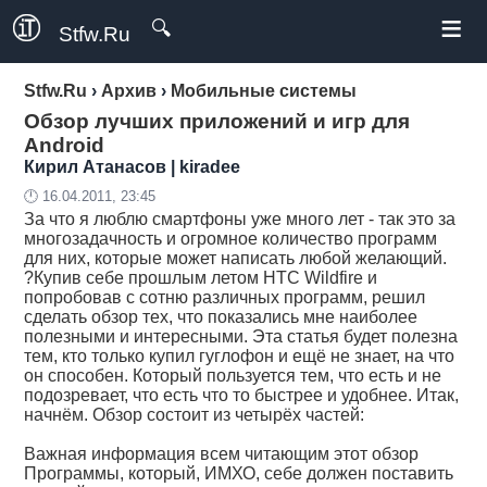
≡
🔍
Stfw.Ru
Stfw.Ru
›
Архив
›
Мобильные системы
Обзор лучших приложений и игр для
Android
Кирил Атанасов | kiradee
🕛 16.04.2011, 23:45
За что я люблю смартфоны уже много лет - так это за
многозадачность и огромное количество программ
для них, которые может написать любой желающий.
?Купив себе прошлым летом HTC Wildfire и
попробовав с сотню различных программ, решил
сделать обзор тех, что показались мне наиболее
полезными и интересными. Эта статья будет полезна
тем, кто только купил гуглофон и ещё не знает, на что
он способен. Который пользуется тем, что есть и не
подозревает, что есть что то быстрее и удобнее. Итак,
начнём. Обзор состоит из четырёх частей:
Важная информация всем читающим этот обзор
Программы, который, ИМХО, себе должен поставить