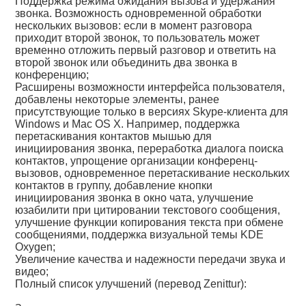
Поддержка режима ожидания вызова и удержания
звонка. Возможность одновременной обработки
нескольких вызовов: если в момент разговора
приходит второй звонок, то пользователь может
временно отложить первый разговор и ответить на
второй звонок или объединить два звонка в
конференцию;
Расширены возможности интерфейса пользователя,
добавлены некоторые элементы, ранее
присутствующие только в версиях Skype-клиента для
Windows и Mac OS X. Например, поддержка
перетаскивания контактов мышью для
инициирования звонка, переработка диалога поиска
контактов, упрощение организации конференц-
вызовов, одновременное перетаскивание нескольких
контактов в группу, добавление кнопки
инициирования звонка в окно чата, улучшение
юзабилити при цитировании текстового сообщения,
улучшение функции копирования текста при обмене
сообщениями, поддержка визуальной темы KDE
Oxygen;
Увеличение качества и надежности передачи звука и
видео;
Полный список улучшений (перевод Zenittur):