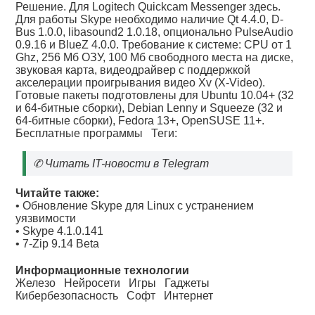
Решение. Для Logitech Quickcam Messenger здесь.
Для работы Skype необходимо наличие Qt 4.4.0, D-
Bus 1.0.0, libasound2 1.0.18, опционально PulseAudio
0.9.16 и BlueZ 4.0.0. Требование к системе: CPU от 1
Ghz, 256 Мб ОЗУ, 100 Мб свободного места на диске,
звуковая карта, видеодрайвер с поддержкой
акселерации проигрывания видео Xv (X-Video).
Готовые пакеты подготовлены для Ubuntu 10.04+ (32
и 64-битные сборки), Debian Lenny и Squeeze (32 и
64-битные сборки), Fedora 13+, OpenSUSE 11+.
Бесплатные программы
Теги:
✆
Читать IT-новости в Telegram
Читайте также:
•
Обновление Skype для Linux с устранением
уязвимости
•
Skype 4.1.0.141
•
7-Zip 9.14 Beta
Информационные технологии
Железо
Нейросети
Игры
Гаджеты
Кибербезопасность
Софт
Интернет