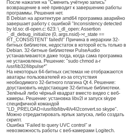
После нажатия на "Сменить учётную запись"
возвращение в неё приводит к завершению работы
программы. Решения нет.
В Debian на архитектуре amd64 программа аварийно
завершает работу с ошибкой "Inconsistency detected
by ld.so: dl-open.c: 623: \_dl_open: Assertion
`_dl_debug_initialize (0, args.nsid)->r_state ==
RT_CONSISTENT' failed\!" Причина в иерархии 32-
битных библиотек, недостаток в которой есть только в
Debian. 32-битные библиотеки PulseAudio
устанавливаются даже тогда, когда сама программа
не установлена. Решение: "sudo chmod a-r
/usr/lib32/libpulse*"
На некоторых 64-битных системах не отображаются
аватары пользователей из-за отсутствия
необходимого 32-битного плагина Qt 4. Решение:
доустановить недостающие 32-битные библиотеки.
Зелёный либо чёрный квадрат вместо видео с веб-
камеры. Решение: установка libv2l и запуск skype
специфичной командой
"LD_PRELOAD=/usr/lib/libv4l/v4l2convert.so skype".
Можно отредактировать ярлык запуска, либо создать
скрипт.
Ошибка "Failed to query UVC control" и
невозможность работы с веб-камерами Logitech.