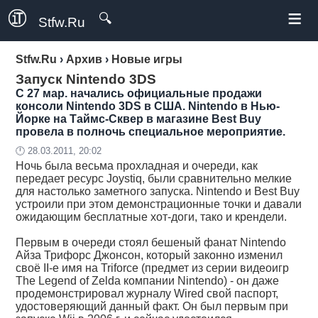
≡
🔍
Stfw.Ru
Stfw.Ru
›
Архив
›
Новые игры
Запуск Nintendo 3DS
С 27 мар. начались официальные продажи
консоли Nintendo 3DS в США. Nintendo в Нью-
Йорке на Таймс-Сквер в магазине Best Buy
провела в полночь специальное мероприятие.
🕛 28.03.2011, 20:02
Ночь была весьма прохладная и очереди, как
передает ресурс Joystiq, были сравнительно мелкие
для настолько заметного запуска. Nintendo и Best Buy
устроили при этом демонстрационные точки и давали
ожидающим бесплатные хот-доги, тако и крендели.
Первым в очереди стоял бешеный фанат Nintendo
Айза Трифорс Джонсон, который законно изменил
своё II-е имя на Triforce (предмет из серии видеоигр
The Legend of Zelda компании Nintendo) - он даже
продемонстрировал журналу Wired свой паспорт,
удостоверяющий данный факт. Он был первым при