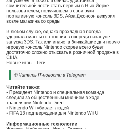
запуске Wii в 2006 г. и сейчас удостоился
сомнительной чести стать первым в Нью-Йорке
пользователем, получившем в свои руки
портативную консоль 3DS. Айза Джонсон дежурил
возле магазина со среды.
В любом случае, однако прохладная погода
удержала массы от стояния в очереди накануне
запуска 3DS. Так или иначе, в ближайшие дни новую
игровую консоль Nintendo скорее всего будет
достаточно сложно отыскать в розничной продаже в
США.
Новые игры
Теги:
✆
Читать IT-новости в Telegram
Читайте также:
•
Президент Nintendo и специальная команда
следили за общественным мнением в ходе
трансляции Nintendo Direct
•
Nintendo Wii убивает людей
•
FIFA 13 подтверждена для Nintendo Wii U
Информационные технологии