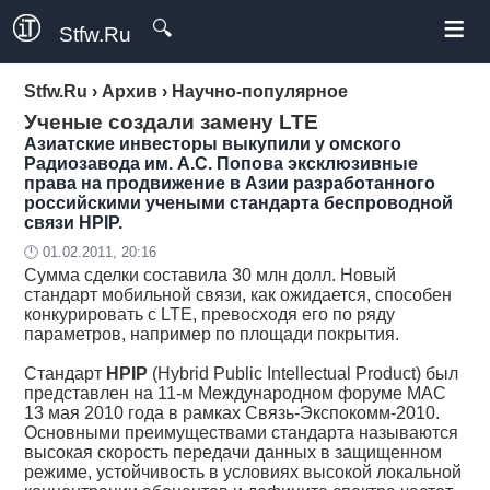
≡
🔍
Stfw.Ru
Stfw.Ru
›
Архив
›
Научно-популярное
Ученые создали замену LTE
Азиатские инвесторы выкупили у омского
Радиозавода им. А.С. Попова эксклюзивные
права на продвижение в Азии разработанного
российскими учеными стандарта беспроводной
связи HPIP.
🕛 01.02.2011, 20:16
Сумма сделки составила 30 млн долл. Новый
стандарт мобильной связи, как ожидается, способен
конкурировать с LTE, превосходя его по ряду
параметров, например по площади покрытия.
Стандарт
HPIP
(Hybrid Public Intellectual Product) был
представлен на 11-м Международном форуме МАС
13 мая 2010 года в рамках Связь-Экспокомм-2010.
Основными преимуществами стандарта называются
высокая скорость передачи данных в защищенном
режиме, устойчивость в условиях высокой локальной