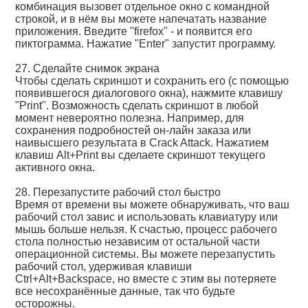
комбинация вызовет отдельное окно с командной
строкой, и в нём вы можете напечатать название
приложения. Введите "firefox" - и появится его
пиктограмма. Нажатие "Enter" запустит программу.
27. Сделайте снимок экрана
Чтобы сделать скриншот и сохранить его (с помощью
появившегося диалогового окна), нажмите клавишу
"Print". Возможность сделать скриншот в любой
момент невероятно полезна. Например, для
сохранения подробностей он-лайн заказа или
наивысшего результата в Crack Attack. Нажатием
клавиш Alt+Print вы сделаете скриншот текущего
активного окна.
28. Перезапустите рабочий стол быстро
Время от времени вы можете обнаруживать, что ваш
рабочий стол завис и использовать клавиатуру или
мышь больше нельзя. К счастью, процесс рабочего
стола полностью независим от остальной части
операционной системы. Вы можете перезапустить
рабочий стол, удерживая клавиши
Ctrl+Alt+Backspace, но вместе с этим вы потеряете
все несохранённые данные, так что будьте
осторожны.