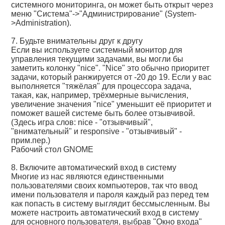
системного мониторинга, он может быть открыт через
меню "Система"->"Администрирование" (System-
>Administration).
7. Будьте внимательны друг к другу
Если вы используете системный монитор для
управления текущими задачами, вы могли бы
заметить колонку "nice". "Nice" это обычно приоритет
задачи, который ранжируется от -20 до 19. Если у вас
выполняется "тяжёлая" для процессора задача,
такая, как, например, трёхмерные вычисления,
увеличение значения "nice" уменьшит её приоритет и
поможет вашей системе быть более отзывчивой.
(Здесь игра слов: nice - "отзывчивый",
"внимательный" и responsive - "отзывчивый" -
прим.пер.)
Рабочий стол GNOME
8. Включите автоматический вход в систему
Многие из нас являются единственными
пользователями своих компьютеров, так что ввод
имени пользователя и пароля каждый раз перед тем
как попасть в систему выглядит бессмысленным. Вы
можете настроить автоматический вход в систему
для основного пользователя, выбрав "Окно входа"