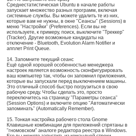
Среднестатистическая Ubuntu в начале работы
запускает множество разных программ, включая
системные службы. Вы можете удалить те из них,
которые вам не нужны, в окне "Сеансы" (Sessions) в
меню "Настройки" (Preferences). Если вы не
используете, к примеру, поиск, выключите "Треккер"
(Tracker). Другие возможные кандидаты на
отключение - Bluetooth, Evolution Alarm Notifier и
апплет Print Queue.
14. Запомните текущий сеанс
Ещё одной хорошей особенностью менеджера
настроек является возможность сконфигурировать
ваш компьютер так, чтобы он запомнил приложения,
которые вы запускали перед выключением машины.
Это отличный способ быстро погрузиться в свою
рабочую среду. Чтобы сделать это, просто
переключитесь на страницу "Параметры сеанса"
(Session Options) и включите опцию "Автоматически
запоминать" (Automatically Remember).
15. Тонкая настройка рабочего стола Gnome
Клавишные комбинации для приложений спрятаны в
"гномовском" аналоге редактора реестра в Windows.
Его вы можете запустить из командной строки,