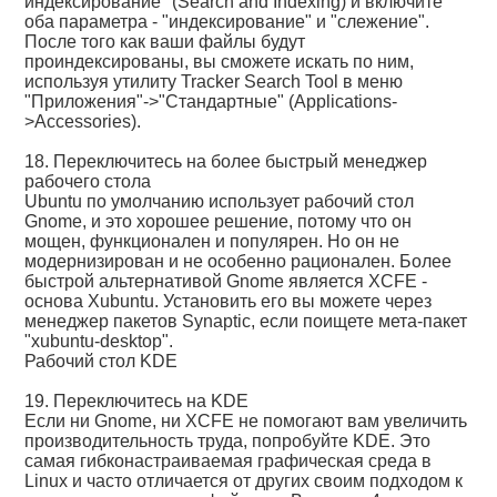
индексирование" (Search and Indexing) и включите
оба параметра - "индексирование" и "слежение".
После того как ваши файлы будут
проиндексированы, вы сможете искать по ним,
используя утилиту Tracker Search Tool в меню
"Приложения"->"Стандартные" (Applications-
>Accessories).
18. Переключитесь на более быстрый менеджер
рабочего стола
Ubuntu по умолчанию использует рабочий стол
Gnome, и это хорошее решение, потому что он
мощен, функционален и популярен. Но он не
модернизирован и не особенно рационален. Более
быстрой альтернативой Gnome является XCFE -
основа Xubuntu. Установить его вы можете через
менеджер пакетов Synaptic, если поищете мета-пакет
"xubuntu-desktop".
Рабочий стол KDE
19. Переключитесь на KDE
Если ни Gnome, ни XCFE не помогают вам увеличить
производительность труда, попробуйте KDE. Это
самая гибконастраиваемая графическая среда в
Linux и часто отличается от других своим подходом к