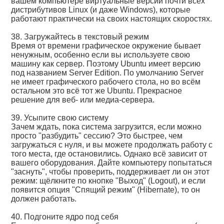
вашем компьютере виртуальные версии почти всех
дистрибутивов Linux (и даже Windows), которые
работают практически на своих настоящих скоростях.
38. Загружайтесь в текстовый режим
Время от времени графическое окружение бывает
ненужным, особенно если вы используете свою
машину как сервер. Поэтому Ubuntu имеет версию
под названием Server Edition. По умолчанию Server
не имеет графического рабочего стола, но во всём
остальном это всё тот же Ubuntu. Прекрасное
решение для веб- или медиа-сервера.
39. Усыпите свою систему
Зачем ждать, пока система загрузится, если можно
просто "разбудить" сессию? Это быстрее, чем
загружаться с нуля, и вы можете продолжать работу с
того места, где остановились. Однако всё зависит от
вашего оборудования. Дайте компьютеру попытаться
"заснуть", чтобы проверить, поддерживает ли он этот
режим: щёлкните по кнопке "Выход" (Logout), и если
появится опция "Спящий режим" (Hibernate), то он
должен работать.
40. Подгоните ядро под себя