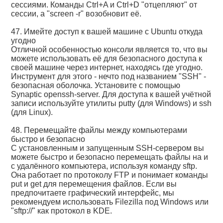
сессиями. Команды Ctrl+A и Ctrl+D "отцепляют" от
сессии, а "screen -r" возобновит её.
47. Имейте доступ к вашей машине с Ubuntu откуда
угодно
Отличной особенностью консоли является то, что вы
можете использовать её для безопасного доступа к
своей машине через интернет, находясь где угодно.
Инструмент для этого - нечто под названием "SSH" -
безопасная оболочка. Установите с помощью
Synaptic openssh-server. Для доступа к вашей учётной
записи используйте утилиты putty (для Windows) и ssh
(для Linux).
48. Перемещайте файлы между компьютерами
быстро и безопасно
С установленным и запущенным SSH-сервером вы
можете быстро и безопасно перемещать файлы на и
с удалённого компьютера, используя команду sftp.
Она работает по протоколу FTP и понимает команды
put и get для перемещения файлов. Если вы
предпочитаете графический интерфейс, мы
рекомендуем использовать Filezilla под Windows или
"sftp://" как протокол в KDE.