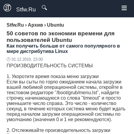
≡
🔍
Stfw.Ru
Stfw.Ru
›
Архив
›
Ubuntu
50 советов по экономии времени для
пользователей Ubuntu
Как получить больше от самого популярного в
мире дистрибутива Linux
🕛 01.12.2010, 23:00
ПРОИЗВОДИТЕЛЬНОСТЬ СИСТЕМЫ
1. Укоротите время показа меню загрузки
Если вы сыты по горло ожиданием начала загрузки
вашей любимой операционной системы, откройте в
текстовом редакторе "/boot/grub/menu.lst", найдите
строчку, начинающуюся со слова "timeout" и просто
уменьшите число справа. Это число - количество
секунд, в течение которых система меню будет ждать
перед началом загрузки операционной системы по
умолчанию (значения 0 и 1 не рекомендуются).
2. Отслеживайте производительность загрузки