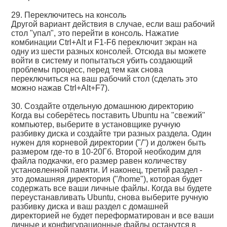
29. Переключитесь на консоль
Другой вариант действия в случае, если ваш рабочий
стол "упал", это перейти в консоль. Нажатие
комбинации Ctrl+Alt и F1-F6 переключит экран на
одну из шести разных консолей. Отсюда вы можете
войти в систему и попытаться убить создающий
проблемы процесс, перед тем как снова
переключиться на ваш рабочий стол (сделать это
можно нажав Ctrl+Alt+F7).
30. Создайте отдельную домашнюю директорию
Когда вы соберётесь поставить Ubuntu на "свежий"
компьютер, выберите в установщике ручную
разбивку диска и создайте три разных раздела. Один
нужен для корневой директории ("/") и должен быть
размером где-то в 10-20Гб. Второй необходим для
файла подкачки, его размер равен количеству
установленной памяти. И наконец, третий раздел -
это домашняя директория ("/home"), которая будет
содержать все ваши личные файлы. Когда вы будете
переустанавливать Ubuntu, снова выберите ручную
разбивку диска и ваш раздел с домашней
директорией не будет переформатирован и все ваши
личные и конфигурационные файлы останутся в