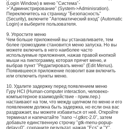
(Login Window) в меню "Система"-
>"Администрирование" (System->Adminisration).
Переключитесь на страницу "Безопасность"
(Security), включите "Автоматический вход" (Automatic
Login) и выберите пользователя.
9. Упростите меню
Чем больше приложений вы устанавливаете, тем
более громоздким становится меню запуска. Но вы
можете включить в него наиболее часто
используемые приложения, нажав правой кнопкой
мыши на пиктограмму, которая прячет меню, и
выбрав пункт "Редактировать меню" (Edit Menus).
Появившееся приложение позволит вам включить
или отключить пункты меню.
10. Удалите задержку перед появлением меню
Гуру HCI (Human-computer interaction, человеко-
компьютерное взаимодействие - прим.пер.)
настаивают на том, что между щелчком по меню и его
появлением должна быть задержка, но если она вас
раздражает, вы можете избавиться от неё. Откройте
терминал и напечатайте "nano ~/.gtkrc-2.0", затем
добавьте единственную строчку "gtk-menu-popup-
delay=0", сохраните результат, нажав "Ecs" и "Y".