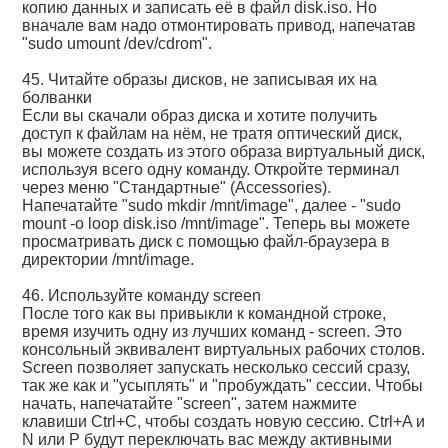
копию данных и записать её в файл disk.iso. Но
вначале вам надо отмонтировать привод, напечатав
"sudo umount /dev/cdrom".
45. Читайте образы дисков, не записывая их на
болванки
Если вы скачали образ диска и хотите получить
доступ к файлам на нём, не тратя оптический диск,
вы можете создать из этого образа виртуальный диск,
используя всего одну команду. Откройте терминал
через меню "Стандартные" (Accessories).
Напечатайте "sudo mkdir /mnt/image", далее - "sudo
mount -o loop disk.iso /mnt/image". Теперь вы можете
просматривать диск с помощью файл-браузера в
директории /mnt/image.
46. Используйте команду screen
После того как вы привыкли к командной строке,
время изучить одну из лучших команд - screen. Это
консольный эквивалент виртуальных рабочих столов.
Screen позволяет запускать несколько сессий сразу,
так же как и "усыплять" и "пробуждать" сессии. Чтобы
начать, напечатайте "screen", затем нажмите
клавиши Ctrl+C, чтобы создать новую сессию. Ctrl+A и
N или P будут переключать вас между активными