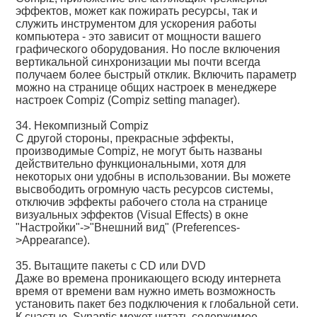
эффектов, может как пожирать ресурсы, так и
служить инструментом для ускорения работы
компьютера - это зависит от мощности вашего
графического оборудования. Но после включения
вертикальной синхронизации мы почти всегда
получаем более быстрый отклик. Включить параметр
можно на странице общих настроек в менеджере
настроек Compiz (Compiz setting manager).
34. Некомпизный Compiz
С другой стороны, прекрасные эффекты,
производимые Compiz, не могут быть названы
действительно функциональными, хотя для
некоторых они удобны в использовании. Вы можете
высвободить огромную часть ресурсов системы,
отключив эффекты рабочего стола на странице
визуальных эффектов (Visual Effects) в окне
"Настройки"->"Внешний вид" (Preferences-
>Appearance).
35. Вытащите пакеты с CD или DVD
Даже во времена проникающего всюду интернета
время от времени вам нужно иметь возможность
установить пакет без подключения к глобальной сети.
К счастью, Synaptic может читать содержимое