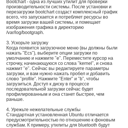
Bootchart - одна из лучших утилит для проверки
производительности системы. После установки и
перезагрузки bootchart создаст комплексный график
всего, что запускается и потребляет ресурсы во
время загрузки вашей системы, и помещает
изображения графика в директорию
/var/log/bootgraph.
3. Ускорьте загрузку
Когда появится загрузочное меню (вы должны были
нажать "Ecs"), выберите опции загрузки по
умолчанию и нажмите "e". Переместите курсор на
строчку, начинающуюся со слова "kernel", и снова
нажмит "e". Сейчас вы редактируете параметры
загрузки, и вам нужно нажать пробел и добавить
слово "profile". Нажмите "Enter" и "b", чтобы
загрузиться. Доступ к диску в процессе
последовательной загрузки сейчас будет
профилированным и она станет быстрее, чем
раньше.
4. Урежьте нежелательные службы
Стандартная установленная Ubuntu отличается
предусмотрительностью по отношению к фоновым
службам. К примеру, утилиты для bluetooth будут