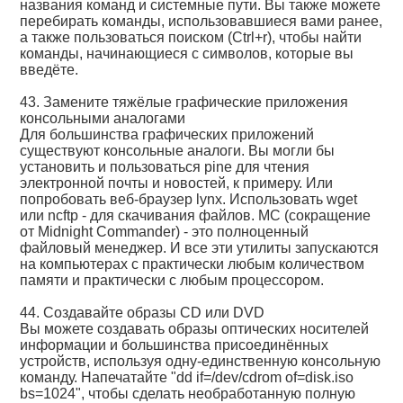
названия команд и системные пути. Вы также можете
перебирать команды, использовавшиеся вами ранее,
а также пользоваться поиском (Ctrl+r), чтобы найти
команды, начинающиеся с символов, которые вы
введёте.
43. Замените тяжёлые графические приложения
консольными аналогами
Для большинства графических приложений
существуют консольные аналоги. Вы могли бы
установить и пользоваться pine для чтения
электронной почты и новостей, к примеру. Или
попробовать веб-браузер lynx. Использовать wget
или ncftp - для скачивания файлов. MC (сокращение
от Midnight Commander) - это полноценный
файловый менеджер. И все эти утилиты запускаются
на компьютерах с практически любым количеством
памяти и практически c любым процессором.
44. Создавайте образы CD или DVD
Вы можете создавать образы оптических носителей
информации и большинства присоединённых
устройств, используя одну-единственную консольную
команду. Напечатайте "dd if=/dev/cdrom of=disk.iso
bs=1024", чтобы сделать необработанную полную