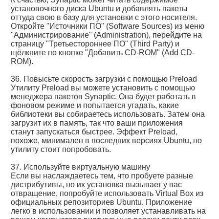
установочного диска Ubuntu и добавлять пакеты
оттуда свою в базу для установки с этого носителя.
Откройте "Источники ПО" (Software Sources) из меню
"Администрирование" (Administration), перейдите на
страницу "Третьестороннее ПО" (Third Party) и
щёлкните по кнопке "Добавить CD-ROM" (Add CD-
ROM).
36. Повысьте скорость загрузки с помощью Preload
Утилиту Preload вы можете установить с помощью
менеджера пакетов Synaptic. Она будет работать в
фоновом режиме и попытается угадать, какие
библиотеки вы собираетесь использовать. Затем она
загрузит их в память, так что ваши приложения
станут запускаться быстрее. Эффект Preload,
похоже, минимален в последних версиях Ubuntu, но
утилиту стоит попробовать.
37. Используйте виртуальную машину
Если вы наслаждаетесь тем, что пробуете разные
дистрибутивы, но их установка вызывает у вас
отвращение, попробуйте использовать Virtual Box из
официальных репозиториев Ubuntu. Приложение
легко в использовании и позволяет устанавливать на