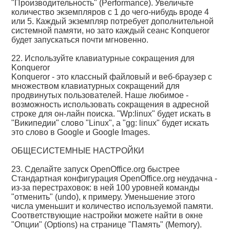
"Производительность" (Performance). Увеличьте
количество экземпляров с 1 до чего-нибудь вроде 4
или 5. Каждый экземпляр потребует дополнительной
системной памяти, но зато каждый сеанс Konqueror
будет запускаться почти мгновенно.
22. Используйте клавиатурные сокращения для
Konqueror
Konqueror - это классный файловый и веб-браузер с
множеством клавиатурных сокращений для
продвинутых пользователей. Наше любимое -
возможность использовать сокращения в адресной
строке для он-лайн поиска. "Wp:linux" будет искать в
"Википедии" слово "Linux", а "gg: linux" будет искать
это слово в Google и Google Images.
ОБЩЕСИСТЕМНЫЕ НАСТРОЙКИ
23. Сделайте запуск OpenOffice.org быстрее
Стандартная конфигурация OpenOffice.org неудачна -
из-за перестраховок: в ней 100 уровней команды
"отменить" (undo), к примеру. Уменьшение этого
числа уменьшит и количество используемой памяти.
Соответствующие настройки можете найти в окне
"Опции" (Options) на странице "Память" (Memory).