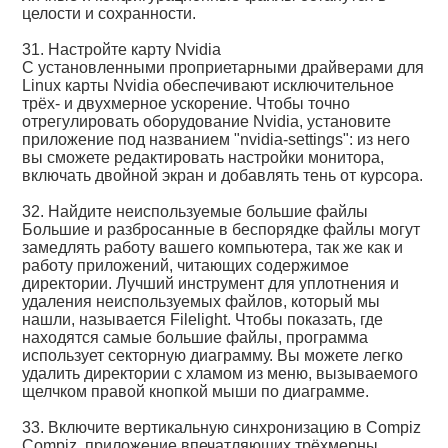
целости и сохранности.
31. Настройте карту Nvidia
С установленными проприетарными драйверами для
Linux карты Nvidia обеспечивают исключительное
трёх- и двухмерное ускорение. Чтобы точно
отрегулировать оборудование Nvidia, установите
приложение под названием "nvidia-settings": из него
вы сможете редактировать настройки монитора,
включать двойной экран и добавлять тень от курсора.
32. Найдите неиспользуемые большие файлы
Большие и разбросанные в беспорядке файлы могут
замедлять работу вашего компьютера, так же как и
работу приложений, читающих содержимое
директории. Лучший инструмент для уплотнения и
удаления неиспользуемых файлов, который мы
нашли, называется Filelight. Чтобы показать, где
находятся самые большие файлы, программа
использует секторную диаграмму. Вы можете легко
удалить директории с хламом из меню, вызываемого
щелчком правой кнопкой мыши по диаграмме.
33. Включите вертикальную синхронизацию в Compiz
Compiz, приложение впечатляющих трёхмерны