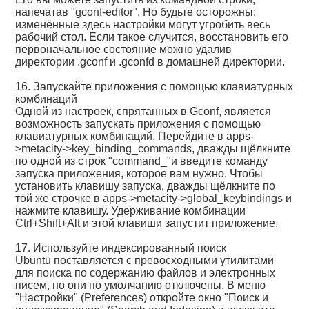
напечатав "gconf-editor". Но будьте осторожны:
изменённые здесь настройки могут угробить весь
рабочий стол. Если такое случится, восстановить его
первоначальное состояние можно удалив
директории .gconf и .gconfd в домашней директории.
16. Запускайте приложения с помощью клавиатурных
комбинаций
Одной из настроек, спрятанных в Gconf, является
возможность запускать приложения с помощью
клавиатурных комбинаций. Перейдите в apps-
>metacity->key_binding_commands, дважды щёлкните
по одной из строк "command_"и введите команду
запуска приложения, которое вам нужно. Чтобы
установить клавишу запуска, дважды щёлкните по
той же строчке в apps->metacity->global_keybindings и
нажмите клавишу. Удерживание комбинации
Ctrl+Shift+Alt и этой клавиши запустит приложение.
17. Используйте индексированный поиск
Ubuntu поставляется с превосходными утилитами
для поиска по содержанию файлов и электронных
писем, но они по умолчанию отключены. В меню
"Настройки" (Preferences) откройте окно "Поиск и