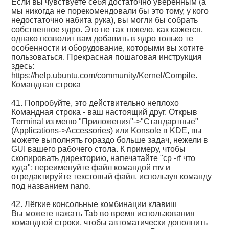
Если вы чувствуете себя достаточно уверенным (а
мы никогда не порекомендовали бы это тому, у кого
недостаточно набита рука), вы могли бы собрать
собственное ядро. Это не так тяжело, как кажется,
однако позволит вам добавить в ядро только те
особенности и оборудование, которыми вы хотите
пользоваться. Прекрасная пошаговая инструкция
здесь:
https://help.ubuntu.com/community/Kernel/Compile.
Командная строка
41. Попробуйте, это действительно неплохо
Командная строка - ваш настоящий друг. Открыв
Тerminal из меню "Приложения"->"Стандартные"
(Applications->Accessories) или Konsole в KDE, вы
можете выполнять гораздо больше задач, нежели в
GUI вашего рабочего стола. К примеру, чтобы
скопировать директорию, напечатайте "cp -rf что
куда"; переименуйте файл командой mv и
отредактируйте текстовый файл, используя команду
под названием nano.
42. Лёгкие консольные комбинации клавиш
Вы можете нажать Tab во время использования
командной строки, чтобы автоматически дополнить