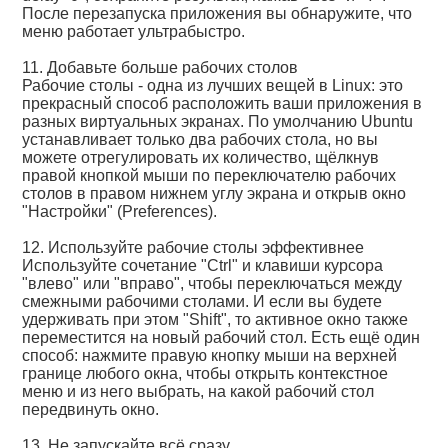
После перезапуска приложения вы обнаружите, что
меню работает ультрабыстро.
11. Добавьте больше рабочих столов
Рабочие столы - одна из лучших вещей в Linux: это
прекрасный способ расположить ваши приложения в
разных виртуальных экранах. По умолчанию Ubuntu
устанавливает только два рабочих стола, но вы
можете отрегулировать их количество, щёлкнув
правой кнопкой мыши по переключателю рабочих
столов в правом нижнем углу экрана и открыв окно
"Настройки" (Preferences).
12. Используйте рабочие столы эффективнее
Используйте сочетание "Ctrl" и клавиши курсора
"влево" или "вправо", чтобы переключаться между
смежными рабочими столами. И если вы будете
удерживать при этом "Shift", то активное окно также
переместится на новый рабочий стол. Есть ещё один
способ: нажмите правую кнопку мыши на верхней
границе любого окна, чтобы открыть контекстное
меню и из него выбрать, на какой рабочий стол
передвинуть окно.
13. Не запускайте всё сразу