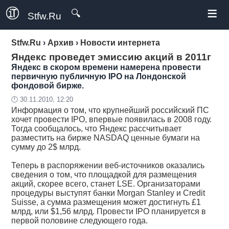
≡
🔍
Stfw.Ru
Stfw.Ru
›
Архив
›
Новости интернета
Яндекс проведет эмиссию акций в 2011г
Яндекс в скором времени намерена провести
первичную публичную IPO на Лондонской
фондовой бирже.
🕛 30.11.2010, 12:20
Информация о том, что крупнейший российский ПС
хочет провести IPO, впервые появилась в 2008 году.
Тогда сообщалось, что Яндекс рассчитывает
разместить на бирже NASDAQ ценные бумаги на
сумму до 2$ млрд.
Теперь в распоряжении веб-источников оказались
сведения о том, что площадкой для размещения
акций, скорее всего, станет LSE. Организаторами
процедуры выступят банки Morgan Stanley и Credit
Suisse, а сумма размещения может достигнуть £1
млрд, или $1,56 млрд. Провести IPO планируется в
первой половине следующего года.