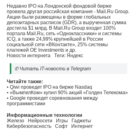
Недавно IPO на Лондонской фондовой бирже
провела другая российская компания - Mail.Ru Group.
Акции были размещены в форме глобальных
депозитарных расписок (GDR), а вырученная сумма
достигла $1 млрд. В Mail.Ru Group входит 100%
портала Mail.Ru, сеть «Одноклассники» и системы
ICQ, а также 24,99% крупнейшей в России
социальной сети «ВКонтакте», 25% системы
платежей OE Investments и др.
Новости интернета
Теги:
Яндекс
✆
Читать IT-новости в Telegram
Читайте также:
•
Qiwi проведет IPO на бирже Nasdaq
•
«ВымпелКом» купил 90% акций «Голден Телекома»
•
Google проведет соревнования между
программистами
Информационные технологии
Железо
Нейросети
Игры
Гаджеты
Кибербезопасность
Софт
Интернет