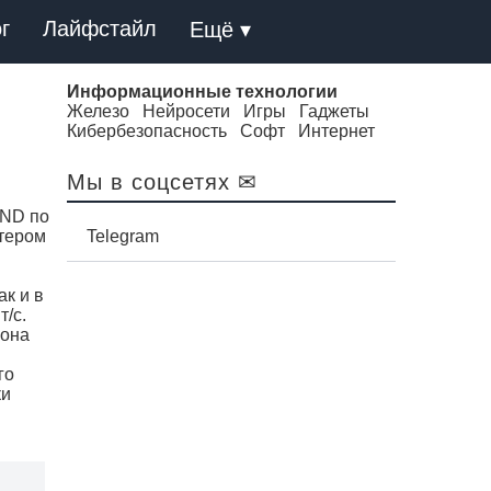
г
Лайфстайл
Ещё ▾
Информационные технологии
Железо
Нейросети
Игры
Гаджеты
Кибербезопасность
Софт
Интернет
Мы в соцсетях ✉
AND по
ютером
Telegram
к и в
т/с.
иона
го
ки