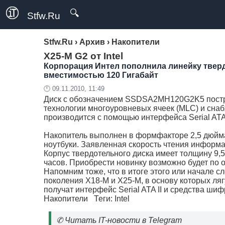
🔍
Stfw.Ru
Stfw.Ru
›
Архив
›
Накопители
X25-M G2 от Intel
Корпорация Интел пополнила линейку твер
вместимостью 120 Гигабайт
🕛 09.11.2010, 11:49
Диск с обозначением SSDSA2MH120G2K5 постр
технологии многоуровневых ячеек (MLC) и снаб
производится с помощью интерфейса Serial ATA 
Накопитель выполнен в формфакторе 2,5 дюйма 
ноутбуки. Заявленная скорость чтения информац
Корпус твердотельного диска имеет толщину 9,5
часов. Приобрести новинку возможно будет по 
Напомним тоже, что в итоге этого или начале сл
поколения X18-M и X25-M, в основу которых л
получат интерфейс Serial ATA II и средства ши
Накопители
Теги:
Intel
✆
Читать IT-новости в Telegram