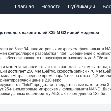
Главная
Новости
Публикации
Бло
дотельных накопителей X25-M G2 новой моделью
оен на базе 34-нанометровых микросхем флеш-памяти N
жен контроллером разработки "Intel". Соединение с компь
II, обеспечивающего пропускную возможность до 3 Гбит/с.
и может устанавливаться как в настольные компьютеры, та
ии достигает 250 Мегабайт/с, скорость записи - 70 Мегабай
 миллиметра; среднее время наработки на отказ - 1,2 милл
ориентировочной цене в 210 евро.
едующего г. "Intel" представит твердотельные накопители 3-
ягут 25-нанометровые микросхемы флеш-памяти NAND. Дис
фровки данных по алгоритму AES с ключом длиной 128 бит.