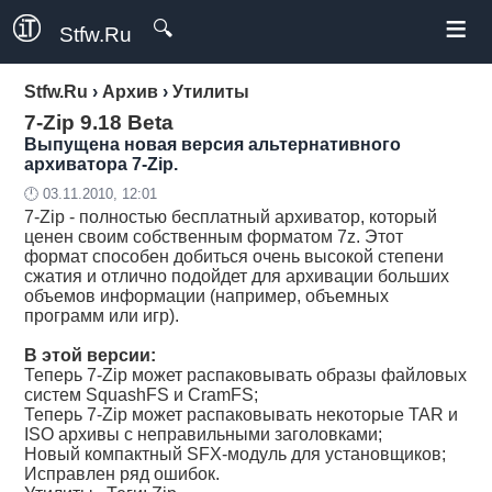
≡
🔍
Stfw.Ru
Stfw.Ru
›
Архив
›
Утилиты
7-Zip 9.18 Beta
Выпущена новая версия альтернативного
архиватора 7-Zip.
🕛 03.11.2010, 12:01
7-Zip - полностью бесплатный архиватор, который
ценен своим собственным форматом 7z. Этот
формат способен добиться очень высокой степени
сжатия и отлично подойдет для архивации больших
объемов информации (например, объемных
программ или игр).
В этой версии:
Теперь 7-Zip может распаковывать образы файловых
систем SquashFS и CramFS;
Теперь 7-Zip может распаковывать некоторые TAR и
ISO архивы с неправильными заголовками;
Новый компактный SFX-модуль для установщиков;
Исправлен ряд ошибок.