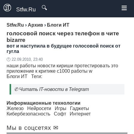
≡
🔍
Stfw.Ru
Stfw.Ru
›
Архив
›
Блоги ИТ
голосовой поиск через телефон в чите
bizarre
вот и наступила в будущее голосовой поиск от
гугла
🕛 22.09.2010, 23:40
наши работы новости кириши протестировать это
приложение к критике c1000 работы w
Блоги ИТ
Теги:
✆
Читать IT-новости в Telegram
Информационные технологии
Железо
Нейросети
Игры
Гаджеты
Кибербезопасность
Софт
Интернет
Мы в соцсетях ✉