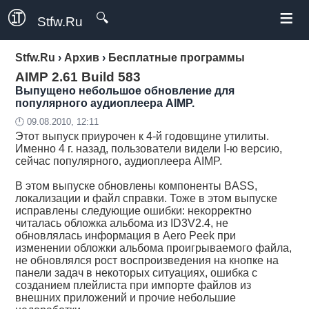
≡
🔍
Stfw.Ru
Stfw.Ru
›
Архив
›
Бесплатные программы
AIMP 2.61 Build 583
Выпущено небольшое обновление для
популярного аудиоплеера AIMP.
🕛 09.08.2010, 12:11
Этот выпуск приурочен к 4-й годовщине утилиты.
Именно 4 г. назад, пользователи видели I-ю версию,
сейчас популярного, аудиоплеера AIMP.
В этом выпуске обновлены компоненты BASS,
локализации и файл справки. Тоже в этом выпуске
исправлены следующие ошибки: некорректно
читалась обложка альбома из ID3V2.4, не
обновлялась информация в Aero Peek при
изменении обложки альбома проигрываемого файла,
не обновлялся рост воспроизведения на кнопке на
панели задач в некоторых ситуациях, ошибка с
созданием плейлиста при импорте файлов из
внешних приложений и прочие небольшие