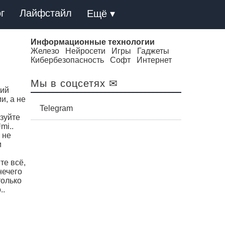
г
Лайфстайл
Ещё ▾
Информационные технологии
Железо
Нейросети
Игры
Гаджеты
Кибербезопасность
Софт
Интернет
Мы в соцсетях ✉
ший
и, а не
Telegram
зуйте
mi..
 не
и
йте всё,
нечего
только
..