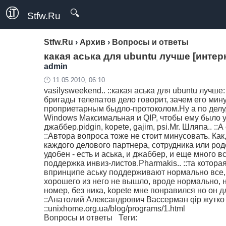
🔍
Stfw.Ru
Stfw.Ru
›
Архив
›
Вопросы и ответы
какая аська для ubuntu лучше [инте
admin
🕛 11.05.2010, 06:10
vasilysweekend.. ::какая аська для ubuntu лучше
бригады телепатов дело говорит, зачем его ми
проприетарным быдло-протоколом.Ну а по делу,
Windows Максимальная и QIP, чтобы ему было у
джаббер.pidgin, kopete, gajim, psi.Mr. Шляпа.. 
::Автора вопроса тоже не стоит минусовать. Как,
каждого делового партнера, сотрудника или род
удобен - есть и аська, и джаббер, и еще много в
поддержка инвиз-листов.Pharmakis.. ::та которая в
впринципе аську поддерживают нормально все, 
хорошего из него не вышло, вроде нормально, но
номер, без ника, kopete мне понравился но он дл
::Анатолий Александрович Вассерман qip жутко ур
::unixhome.org.ua/blog/programs/1.html
Вопросы и ответы
Теги: