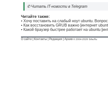
✆
Читать IT-новости в Telegram
Читайте также:
•
Хочу поставить на слабый ноут ubuntu. Вопро
•
Как восстановить GRUB важно [интернет ubunt
•
Какой браузер быстрее работает на ubuntu [ин
О сайте
|
Контакты
|
Редакция
|
Архив
© 2004-2026 Stfw.Ru