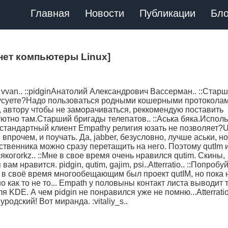
Главная
Новости
Публикации
Бло
рнет компьютеры Linux]
: vvan.. ::pidginАнатолий Александрович Вассерман.. ::Стар
нусуете?Надо пользоваться родными кошерными протоколам
 автору чтобы не заморачиваться, реккомендую поставить
ютно там.Старший бригады телепатов.. ::Аська бяка.Исполь
::А стандартный клиент Empathy религия юзать не позволяет?U
 впрочем, и поучать. Да, jabber, безусловно, лучше аськи, но
ственника можно сразу перетащить на него. Поэтому qutIm 
сякогоrkz.. ::Мне в свое время очень нравился qutim. Скины,
ам нравится. pidgin, qutim, gajim, psi..Atterratio.. ::Попробу
в своё время многообещающим был проект qutIM, но пока 
 как то не то... Empath у половыны контакт листа выводит 
я KDE. А чем pidgin не понравился уже не помню...Atterratio
одский! Вот миранда. :vitaliy_s..