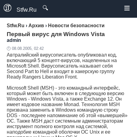
≡
🔍
Stfw.Ru
Stfw.Ru
›
Архив
›
Новости безопасности
Первый вирус для Windows Vista
admin
🕛 08.08.2005, 02:42
Автралийский вирусописатель опубликовал код,
включающий 5 концепт-вирусов, нацеленных на
Microsoft Shell. Вирусописатель называет себя
Second Part to Hell и входит в хакерскую группу
Ready Rangers Liberation Front.
Microsoft Shell (MSH) - это командный интерфейс,
который может быть включен в следующую версию
Windows - Windows Vista, а также Exchange 12. Он
имеет кодовое название Monad. Технология MSH
призвана заменить в Windows командную строку
DOS - последнее напоминание об этой «вымершей»
ОС. Также MSH даст системным администраторам
инструмент полного контроля над системой,
наподобие командной оболочки ОС Unix и ее