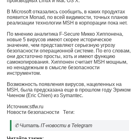
производных Linux и Mac OS X.
В Microsoft отказались сообщить, в каких продуктах
появится Monad, по всей видимости, точных планов
реализации технологии MSH в корпорации пока нет.
По мнению аналитика F-Secure Микко Хиппонена,
новые 5 вирусов имеют скорее историческое
значение, чем представляют серьезную угрозу
безопасности операционной системе. По его словам,
они достаточно просты, хоть и имеют функцию
самокопирования. Хиппонен считает MSH мощным,
но ненадежным в смысле безопасности
инструментом.
Возможность появления вирусов, нацеленных на
MSH, была предсказана еще в прошлом году Эриком
Чиеном (Eric Chien) из Symantec.
Источник:stfw.ru
Новости безопасности
Теги:
✆
Читать IT-новости в Telegram
Читайте также: