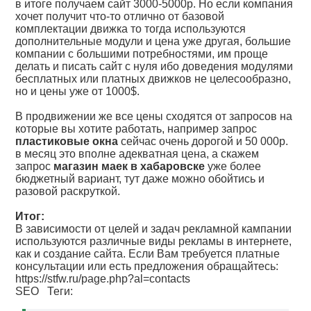
в итоге получаем сайт 3000-5000р. Но если компания
хочет получит что-то отлично от базовой
комплектации движка то тогда используются
дополнительные модули и цена уже другая, большие
компании с большими потребностями, им проще
делать и писать сайт с нуля ибо доведения модулями
бесплатных или платных движков не целесообразно,
но и цены уже от 1000$.
В продвижении же все цены сходятся от запросов на
которые вы хотите работать, например запрос
пластиковые окна
сейчас очень дорогой и 50 000р.
в месяц это вполне адекватная цена, а скажем
запрос
магазин маек в хабаровске
уже более
бюджетный вариант, тут даже можно обойтись и
разовой раскруткой.
Итог:
В зависимости от целей и задач рекламной кампании
используются различные виды рекламы в интернете,
как и создание сайта. Если Вам требуется платные
консультации или есть предложения обращайтесь:
https://stfw.ru/page.php?al=contacts
SEO
Теги: