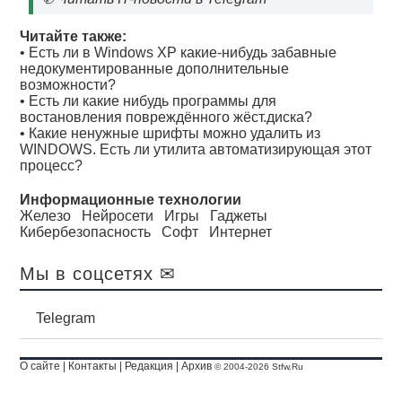
Читайте также:
•
Есть ли в Windows XP какие-нибудь забавные
недокументированные дополнительные
возможности?
•
Есть ли какие нибудь программы для
востановления повреждённого жёст.диска?
•
Какие ненужные шрифты можно удалить из
WINDOWS. Есть ли утилита автоматизирующая этот
процесс?
Информационные технологии
Железо
Нейросети
Игры
Гаджеты
Кибербезопасность
Софт
Интернет
Мы в соцсетях ✉
Telegram
О сайте
|
Контакты
|
Редакция
|
Архив
© 2004-2026 Stfw.Ru