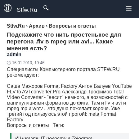
≡
🔍
Stfw.Ru
Stfw.Ru
›
Архив
›
Вопросы и ответы
Подскажите что нить простенькое для
перегона .flv в mpeg или avi... Какие
мнения есть?
admin
🕛 16.01.2010, 19:46
Специалисты
Компьютерного портала
STFW.RU
рекомендуют:
Саша Мажоров Format Factory Антон Балуев YouTube
FLV to AVI converter Pro Александр Трофимов Total
Video Converter - "весит" немного, а возможностей с
манипуляциями форматов до фига. Там и flv и avi и
mpeg mp и wmv ...что душа пожелает короче. Уже
третий год пользуюсь этой прогой!: meta Format
Factory
Вопросы и ответы
Теги:
✆
Читать IT-новости в Telegram