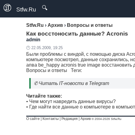
🔍
Stfw.Ru
Stfw.Ru
›
Архив
›
Вопросы и ответы
Как восстоносить данные? Acronis
admin
🕛 22.05.2009, 19:25
Были проблемы с виндой, с помощью диска Acro
компьютере посмотрел, данные сохранились, но
апва be_happy acronis true image восстановить
Вопросы и ответы
Теги:
✆
Читать IT-новости в Telegram
Читайте также:
•
Чем могут навредить данные вирусы?
•
Где найти все данные о компьютере в компью
О сайте
|
Контакты
|
Редакция
|
Архив
© 2004-2026 Stfw.Ru