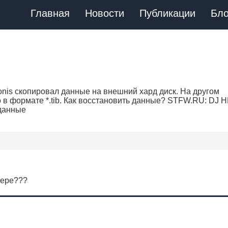
Главная
Новости
Публикации
Бло
nis скопировал данные на внешний хард диск. На другом
 в формате *.tib. Как восстановить данные? STFW.RU: DJ
 данные
тере???