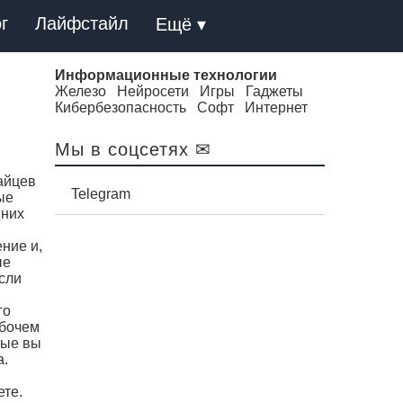
г
Лайфстайл
Ещё ▾
Информационные технологии
Железо
Нейросети
Игры
Гаджеты
Кибербезопасность
Софт
Интернет
Мы в соцсетях ✉
зайцев
Telegram
ые
шних
ние и,
ые
сли
го
абочем
рые вы
а.
ете.