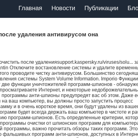
Главная
Новости
Публикации
Бло
 после удаления антивирусом она
истить после удаленияsupport.kaspersky.ru/viruses/solu... 
antin Отключите востановление системы и удалите временн
этого проводите чистку антивирусом. Большинство сегодня
ления системы System Volume Information. Imporio Функции
 две функции уничтожителей программ-шпионов - обнаруже
 просматриваете Интернет, и некоторые недоброжелательн
 программы анти-шпионы предупредят вас об этом. Даже е
на ваш компьютер, вы должны просто запустить процесс
амму и в очень короткое время, они будут удалены из ваше
ограмм будет всегда держать ваш компьютер в чистоте и р
ию программ-шпионов. Есть определенные критерии, кото
программы очистки от шпионских программ для компьютер
й программы, важно прочитать обзоры таких программ. Это
во фальшивых программ анти-шпионов, доступных в Интерн