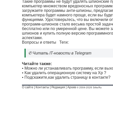
Такие программы не будут удалять шпионские п
компьютер множеством вредоносных программ. П
загружаете программы анти-шпионы, предлага
компьютера будет намного проще, если вы буд
функциями. Удостоверьтесь, что вы включили о
программ-шпионов стало весьма простой зада
бесплатно или по умеренной цене. Вы можете 
шпионов и купить полную версию программного
аспектами.
Вопросы и ответы
Теги:
✆
Читать IT-новости в Telegram
Читайте также:
•
Можно ли устанавливать программу, если выхо
•
Как удалить операционную систему на Хр ?
•
Подскажите,как удалить страницу в контакте?
О сайте
|
Контакты
|
Редакция
|
Архив
© 2004-2026 Stfw.Ru