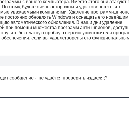
рограммы с вашего компьютера. Вместо этого они атакуют
оэтому, будьте очень осторожны и удостоверьтесь, что
емые уважаемыми компаниями. Удаление программ-шпионо
ете постоянно обновлять Windows и оснащать его новейшим
пцию автоматического обновления. В наши дни удаление
чей при помощи множества программ анти-шпионов, доступ
загрузить бесплатную пробную версию уничтожителя програ
 обеспечения, если вы удовлетворены его функциональны
дит сообщение - ;не удаётся проверить издаеля;?