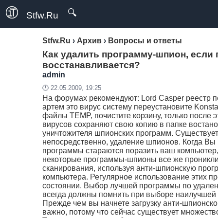
🔍
Stfw.Ru
Stfw.Ru
›
Архив
›
Вопросы и ответы
Как удалить программу-шпион, если
восстанавливается?
admin
🕛 22.05.2009, 19:25
На форумах рекомендуют: Lord Casper реестр поч
артем это вирус систему переустановите Konst
файлы TEMP, почистите корзину, только после 
вирусов сохраняют свою копию в папке востанов
уничтожителя шпионских программ. Существует
непосредственно, удаление шпионов. Когда Вы
программы стараются поразить ваш компьютер,
некоторые программы-шпионы все же проникли 
сканирования, используя анти-шпионскую прогр
компьютера. Регулярное использование этих пр
состоянии. Выбор лучшей программы по удален
всегда должны помнить при выборе наилучшей 
Прежде чем вы начнете загрузку анти-шпионско
важно, потому что сейчас существует множест