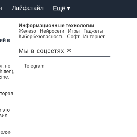
г
Лайфстайл
Ещё ▾
Информационные технологии
Железо
Нейросети
Игры
Гаджеты
Кибербезопасность
Софт
Интернет
ий в
Мы в соцсетях ✉
я, не
Telegram
itten),
ine.
оторая
о это
вил
воляя