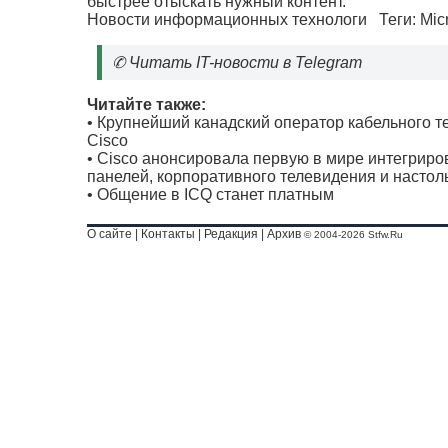
быстрее отыскать нужный контент.
Новости информационных технологи
Теги:
Mic
✆
Читать IT-новости в Telegram
Читайте также:
•
Крупнейший канадский оператор кабельного 
Cisco
•
Cisco анонсировала первую в мире интегри
панелей, корпоративного телевидения и насто
•
Общение в ICQ станет платным
О сайте
|
Контакты
|
Редакция
|
Архив
© 2004-2026 Stfw.Ru