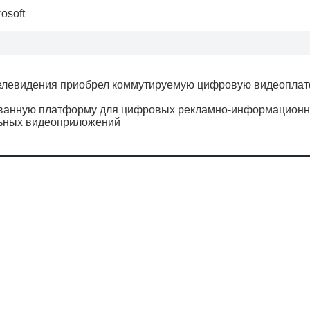
rosoft
телевидения приобрел коммутируемую цифровую видеопла
рованную платформу для цифровых рекламно-информацион
льных видеоприложений