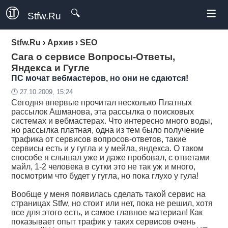
≡
🔍
Stfw.Ru
Stfw.Ru
›
Архив
›
SEO
Сага о сервисе Вопросы-Ответы,
Яндекса и Гугле
ПС мочат вебмастеров, но они не сдаются!
🕛 27.10.2009, 15:24
Сегодня впервые прочитал несколько Платных
рассылок Ашманова, эта рассылка о поисковых
системах и вебмастерах. Что интересно много воды,
но рассылка платная, одна из тем было получение
трафика от сервисов вопросов-ответов, такие
сервисы есть и у гугла и у мейла, яндекса. О таком
способе я слышал уже и даже пробовал, с ответами
майл, 1-2 человека в сутки это не так уж и много,
посмотрим что будет у гугла, но пока глухо у гула!
Вообще у меня появилась сделать такой сервис на
страницах Stfw, но стоит или нет, пока не решил, хотя
все для этого есть, и самое главное материал! Как
показывает опыт трафик у таких сервисов очень