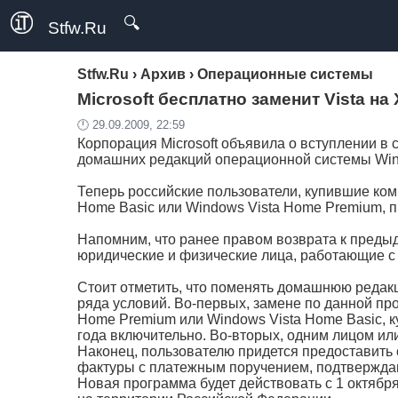
🔍
Stfw.Ru
Stfw.Ru
›
Архив
›
Операционные системы
Microsoft бесплатно заменит Vista на
🕛 29.09.2009, 22:59
Корпорация Microsoft объявила о вступлении в
домашних редакций операционной системы Win
Теперь российские пользователи, купившие ко
Home Basic или Windows Vista Home Premium, п
Напомним, что ранее правом возврата к пред
юридические и физические лица, работающие с W
Стоит отметить, что поменять домашнюю редак
ряда условий. Во-первых, замене по данной пр
Home Premium или Windows Vista Home Basic, к
года включительно. Во-вторых, одним лицом ил
Наконец, пользователю придется предоставить 
фактуры с платежным поручением, подтвержда
Новая программа будет действовать с 1 октября