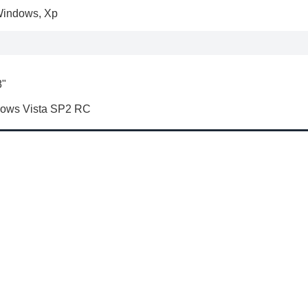
indows
,
Xp
8"
dows Vista SP2 RC