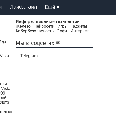
г
Лайфстайл
Ещё ▾
Информационные технологии
Железо
Нейросети
Игры
Гаджеты
Кибербезопасность
Софт
Интернет
йда
Мы в соцсетях ✉
Vista
Telegram
ении
Vista
009
зий.
чета-
только