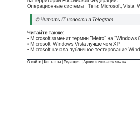
на территории Российской Федерации.
Операционные системы
Теги:
Microsoft
,
Vista
,
W
✆
Читать IT-новости в Telegram
Читайте также:
•
Microsoft заменит термин "Metro" на "Windows 
•
Microsoft: Windows Vista лучше чем XP
•
Microsoft начала публичное тестирование Win
О сайте
|
Контакты
|
Редакция
|
Архив
© 2004-2026 Stfw.Ru