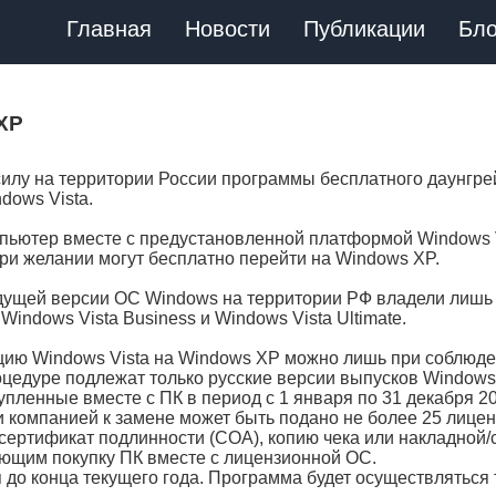
Главная
Новости
Публикации
Бло
 XP
 силу на территории России программы бесплатного даунгре
dows Vista.
мпьютер вместе с предустановленной платформой Windows 
ри желании могут бесплатно перейти на Windows XP.
ыдущей версии ОС Windows на территории РФ владели лишь
indows Vista Business и Windows Vista Ultimate.
цию Windows Vista на Windows ХР можно лишь при соблюд
оцедуре подлежат только русские версии выпусков Windows 
упленные вместе с ПК в период с 1 января по 31 декабря 2
и компанией к замене может быть подано не более 25 лицен
сертификат подлинности (COA), копию чека или накладной/с
ющим покупку ПК вместе с лицензионной ОС.
 до конца текущего года. Программа будет осуществляться 