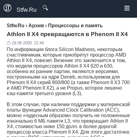
≡
🔍
Stfw.Ru
Stfw.Ru
›
Архив
›
Процессоры и память
Athlon II X4 превращаются в Phenom II X4
🕛 29.08.2009, 22:49
По информации блога Silicon Madness, некоторым
счастливчикам, которые приобретут процессор AMD
Athlon II X4, повезет. Везение это заключается в том,
что модели процессоров Athlon II X4 620 и 630,
особенно их ранние партии, являются версиями,
построенными на ядре Deneb, используемом для
Phenom II X4 серий 900/800 (а также Phenom II X3 700
и AMD Phenom II X2), а не Propus, которое лишено
кэш-памяти третьего уровня (L3).
В этом случае, при наличии поддержки у материнской
платы функции Advanced Clock Calibration (ACC),
можно «чудесным образом» получить не положенные
изначально 6 МБ памяти L3, что превращает Athlon II
X4, стоимостью ниже 150 долл. в более дорогой
процессор класса Phenom II X4. Для этого достаточно