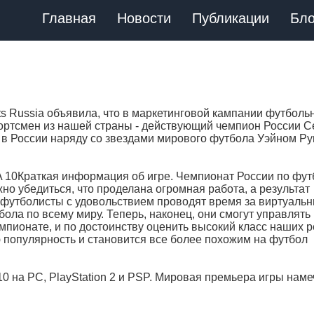
Главная
Новости
Публикации
Бло
ts Russia объявила, что в маркетинговой кампании футболь
портсмен из нашей страны - действующий чемпион России С
 в России наряду со звездами мирового футбола Уэйном Ру
A 10Краткая информация об игре. Чемпионат России по фут
жно убедиться, что проделана огромная работа, а результат
ко футболисты с удовольствием проводят время за виртуаль
ола по всему миру. Теперь, наконец, они смогут управлять
мпионате, и по достоинству оценить высокий класс наших р
популярность и становится все более похожим на футбол
0 на РС, PlayStation 2 и PSP. Мировая премьера игры нам