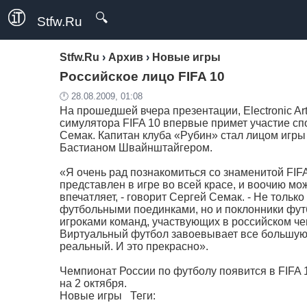
🔍
Stfw.Ru
Stfw.Ru
›
Архив
›
Новые игры
Российское лицо FIFA 10
🕛 28.08.2009, 01:08
На прошедшей вчера презентации, Electronic Ar
симулятора FIFA 10 впервые примет участие с
Семак. Капитан клуба «Рубин» стал лицом игры
Бастианом Швайнштайгером.
«Я очень рад познакомиться со знаменитой FIF
представлен в игре во всей красе, и воочию мо
впечатляет, - говорит Сергей Семак. - Не толь
футбольными поединками, но и поклонники футб
игроками команд, участвующих в российском че
Виртуальный футбол завоевывает все большую 
реальный. И это прекрасно».
Чемпионат России по футболу появится в FIFA 1
на 2 октября.
Новые игры
Теги: