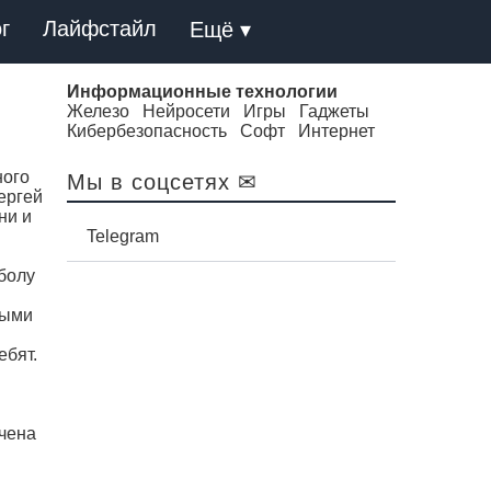
г
Лайфстайл
Ещё ▾
Информационные технологии
Железо
Нейросети
Игры
Гаджеты
Кибербезопасность
Софт
Интернет
ного
Мы в соцсетях ✉
ергей
ни и
Telegram
болу
ными
ебят.
ечена