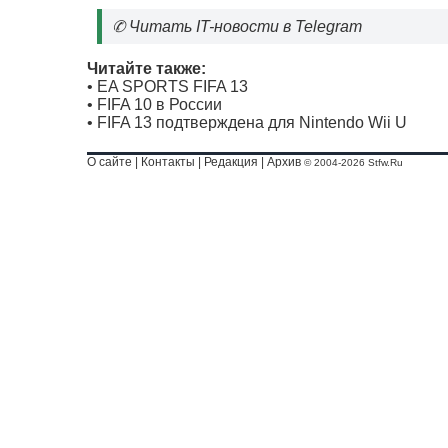
✆
Читать IT-новости в Telegram
Читайте также:
•
EA SPORTS FIFA 13
•
FIFA 10 в России
•
FIFA 13 подтверждена для Nintendo Wii U
О сайте
|
Контакты
|
Редакция
|
Архив
© 2004-2026 Stfw.Ru