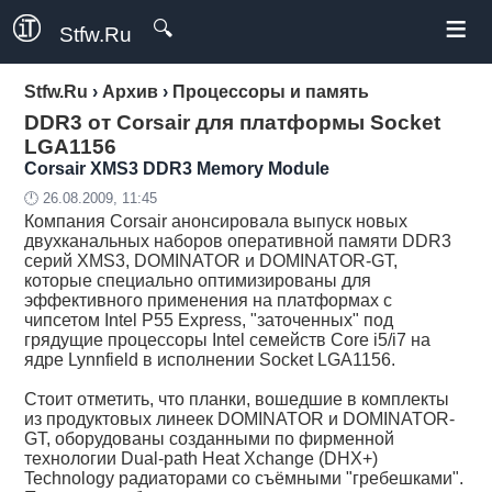
≡
🔍
Stfw.Ru
Stfw.Ru
›
Архив
›
Процессоры и память
DDR3 от Corsair для платформы Socket
LGA1156
Corsair XMS3 DDR3 Memory Module
🕛 26.08.2009, 11:45
Компания Corsair анонсировала выпуск новых
двухканальных наборов оперативной памяти DDR3
серий XMS3, DOMINATOR и DOMINATOR-GT,
которые специально оптимизированы для
эффективного применения на платформах с
чипсетом Intel P55 Express, "заточенных" под
грядущие процессоры Intel семейств Core i5/i7 на
ядре Lynnfield в исполнении Socket LGA1156.
Стоит отметить, что планки, вошедшие в комплекты
из продуктовых линеек DOMINATOR и DOMINATOR-
GT, оборудованы созданными по фирменной
технологии Dual-path Heat Xchange (DHX+)
Technology радиаторами со съёмными "гребешками".