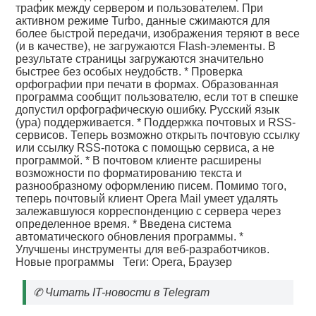
трафик между сервером и пользователем. При
активном режиме Turbo, данные сжимаются для
более быстрой передачи, изображения теряют в весе
(и в качестве), не загружаются Flash-элементы. В
результате страницы загружаются значительно
быстрее без особых неудобств. * Проверка
орфографии при печати в формах. Образованная
программа сообщит пользователю, если тот в спешке
допустил орфографическую ошибку. Русский язык
(ура) поддерживается. * Поддержка почтовых и RSS-
сервисов. Теперь возможно открыть почтовую ссылку
или ссылку RSS-потока с помощью сервиса, а не
программой. * В почтовом клиенте расширены
возможности по форматированию текста и
разнообразному оформлению писем. Помимо того,
теперь почтовый клиент Opera Mail умеет удалять
залежавшуюся корреспонденцию с сервера через
определенное время. * Введена система
автоматического обновления программы. *
Улучшены инструменты для веб-разработчиков.
Новые программы
Теги:
Opera
,
Браузер
✆
Читать IT-новости в Telegram