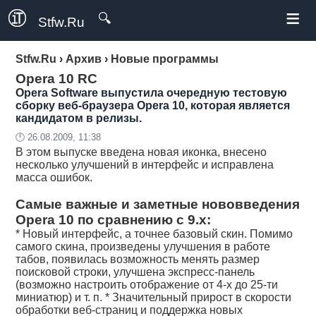
≡
🔍
Stfw.Ru
Stfw.Ru
›
Архив
›
Новые программы
Opera 10 RC
Opera Software выпустила очередную тестовую
сборку веб-браузера Opera 10, которая является
кандидатом в релизы.
🕛 26.08.2009, 11:38
В этом выпуске введена новая иконка, внесено
несколько улучшений в интерфейс и исправлена
масса ошибок.
Самые важные и заметные нововведения
Opera 10 по сравнению с 9.x:
* Новый интерфейс, а точнее базовый скин. Помимо
самого скина, произведены улучшения в работе
табов, появилась возможность менять размер
поисковой строки, улучшена экспресс-панель
(возможно настроить отображение от 4-х до 25-ти
миниатюр) и т. п. * Значительный прирост в скорости
обработки веб-страниц и поддержка новых