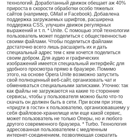
технологий. Доработанный движок обещает аж 40%
прироста в скорости обработки особо тяжелых
сайтов (например, GMail и Facebook). Добавлена
поддержка загружаемых шрифтов, расширена
поддержка CSS, улучшен движок регулярных
выражений и т. п. * Unite. С помощью этой технологии
пользователь может поделиться с общественностью
своими файлами. Чтобы поделиться файлами
достаточно всего лишь расшарить их и дать
специальный адрес тем с кем хочется поделиться
своим добром. Для аудио и графических
изображений имеется специальный интерфейс для
удобного просмотра прямо в браузере. Помимо
этого, на основе Opera Unite возможно запустить
свой полноценный веб-сайт, организовать чат и
обмениваться специальными записками. Уточню: так
как файлы не загружаются на какие то сторонние
сервисы, чтобы у пользователя можно было что-то
скачать он должен быть в сети. При всем при этом,
«придти в гости» к пользователю, организовавшему у
себя файловое-хранилище или еще какой сервис,
может пользователь не только Оперы, но и любого
другого современного браузера. * Turbo. Технология
адресованная пользователем с медленным
интернет-соединением, позволяющая сократить