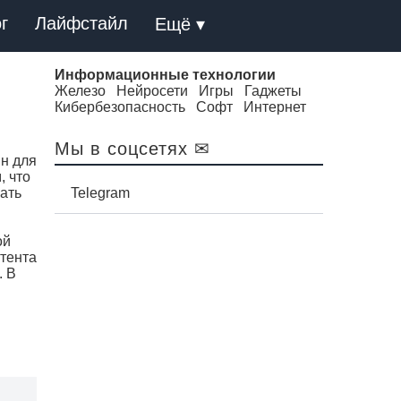
г
Лайфстайл
Ещё ▾
Информационные технологии
Железо
Нейросети
Игры
Гаджеты
Кибербезопасность
Софт
Интернет
Мы в соцсетях ✉
ин для
, что
ать
Telegram
ой
нтента
. В