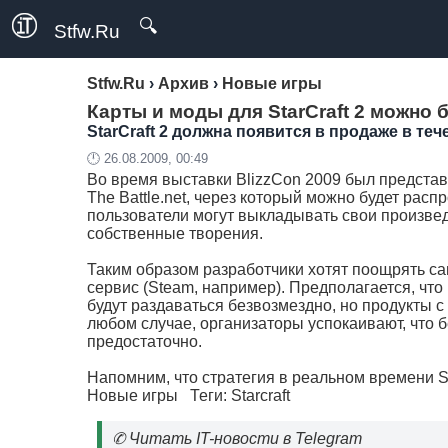
🔍
Stfw.Ru
Stfw.Ru
›
Архив
›
Новые игры
Карты и моды для StarCraft 2 можно 
StarCraft 2 должна появится в продаже в теч
🕛 26.08.2009, 00:49
Во время выставки BlizzCon 2009 был представл
The Battle.net, через который можно будет расп
пользователи могут выкладывать свои произвед
собственные творения.
Таким образом разработчики хотят поощрять са
сервис (Steam, например). Предполагается, чт
будут раздаваться безвозмездно, но продукты с
любом случае, организаторы успокаивают, что бе
предостаточно.
Напомним, что стратегия в реальном времени St
Новые игры
Теги:
Starcraft
✆
Читать IT-новости в Telegram