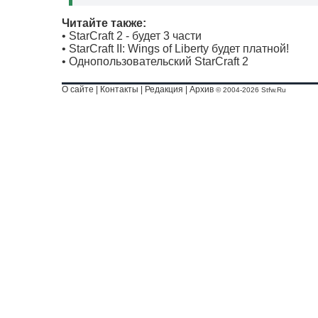
Читайте также:
•
StarCraft 2 - будет 3 части
•
StarCraft II: Wings of Liberty будет платной!
•
Однопользовательский StarCraft 2
О сайте
|
Контакты
|
Редакция
|
Архив
© 2004-2026 Stfw.Ru