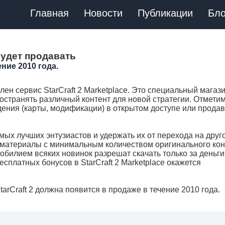
Главная
Новости
Публикации
Бло
будет продавать
ение 2010 года.
ен сервис StarCraft 2 Marketplace. Это специальный магаз
ространять различный контент для новой стратегии. Отметим
ения (карты, модификации) в открытом доступе или продав
мых лучших энтузиастов и удержать их от перехода на друг
о материалы с минимальным количеством оригинального ко
 обилием всяких новинок разрешат скачать только за деньги
сплатных бонусов в StarCraft 2 Marketplace окажется
arCraft 2 должна появится в продаже в течение 2010 года.