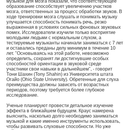
музыкой для мозга показали, что соответствующее
образование способствует увеличению участков
мозга, ответственных за процесс обработки звуков. В
ходе тренировки мозга слушать и понимать музыку
улучшается способность понимать речь, резко
выраженная в условиях сильных фоновых звуковых
помех. Исследователи изучили только восприятие
молодыми людьми с нормальным слухом, а
тестируемые музыканты начинали заниматься с 7 лет
и оставались преданы делу минимум в течение 10
лет. "Основываясь на этой работе, невозможно
определить, сохранят ли достигнувшие особых
способностей ориентации в звуковой среде
участники свои навыки в дальнейшем", - говорит
Тони Шахин (Tony Shahin) из Университета штата
Огайо (Ohio State University). Обретенные для слуха
преимущества должны зависеть от возрастных
периодов, поэтому требуется более глубокое
исследование.
Ученые планируют провести детальное изучение
эффекта в ближайшем будущем. Краус намерена
выяснить, насколько долго необходимо заниматься
музыкой и какие именно инструменты использовать,
чтобы развивать слуховые способности. Но уже