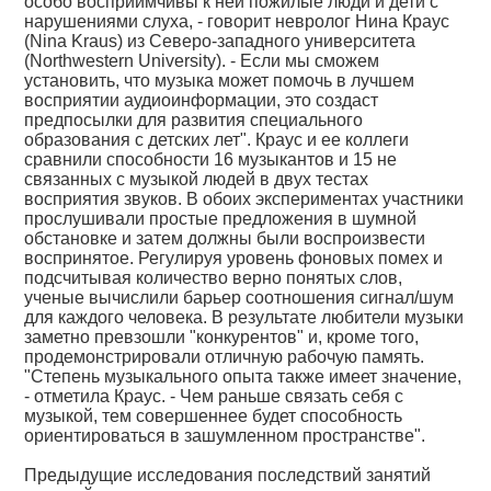
особо восприимчивы к ней пожилые люди и дети с
нарушениями слуха, - говорит невролог Нина Краус
(Nina Kraus) из Северо-западного университета
(Northwestern University). - Если мы сможем
установить, что музыка может помочь в лучшем
восприятии аудиоинформации, это создаст
предпосылки для развития специального
образования с детских лет". Краус и ее коллеги
сравнили способности 16 музыкантов и 15 не
связанных с музыкой людей в двух тестах
восприятия звуков. В обоих экспериментах участники
прослушивали простые предложения в шумной
обстановке и затем должны были воспроизвести
воспринятое. Регулируя уровень фоновых помех и
подсчитывая количество верно понятых слов,
ученые вычислили барьер соотношения сигнал/шум
для каждого человека. В результате любители музыки
заметно превзошли "конкурентов" и, кроме того,
продемонстрировали отличную рабочую память.
"Степень музыкального опыта также имеет значение,
- отметила Краус. - Чем раньше связать себя с
музыкой, тем совершеннее будет способность
ориентироваться в зашумленном пространстве".
Предыдущие исследования последствий занятий