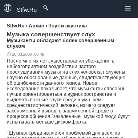
≡
🔍
Stfw.Ru
Stfw.Ru
›
Архив
›
Звук и акустика
Музыка совершенствует слух
Музыканты обладают более совершенным
слухом
🕛 26.08.2009, 00:46
После многих лет существования убеждения в
неблагоприятном воздействии частого
прослушивания музыки на слух человека получены
научно обоснованные данные, свидетельствующие
об ошибочности данного тезиса. Новое
исследование показывает, что музыканты способны
лучше ориентироваться в аудиопространстве и
выделять важные звуки среди шума, чем
среднестатистический человек, из чего следует
закономерный вывод: в зашумленной среде в
процессе общения "закаленные" музыкой люди будут
испытывать меньше дискомфорта.
"Шумная среда является проблемой для всех, но