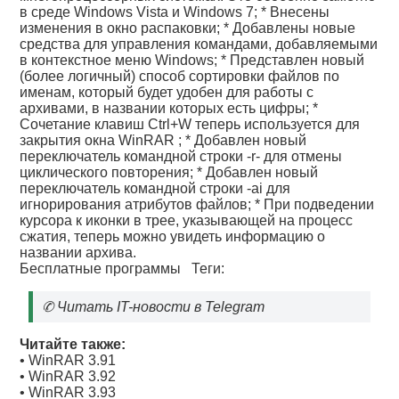
в среде Windows Vista и Windows 7; * Внесены
изменения в окно распаковки; * Добавлены новые
средства для управления командами, добавляемыми
в контекстное меню Windows; * Представлен новый
(более логичный) способ сортировки файлов по
именам, который будет удобен для работы с
архивами, в названии которых есть цифры; *
Сочетание клавиш Ctrl+W теперь используется для
закрытия окна WinRAR ; * Добавлен новый
переключатель командной строки -r- для отмены
циклического повторения; * Добавлен новый
переключатель командной строки -ai для
игнорирования атрибутов файлов; * При подведении
курсора к иконки в трее, указывающей на процесс
сжатия, теперь можно увидеть информацию о
названии архива.
Бесплатные программы
Теги:
✆
Читать IT-новости в Telegram
Читайте также:
•
WinRAR 3.91
•
WinRAR 3.92
•
WinRAR 3.93