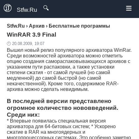
≡
🔍
Stfw.Ru
Stfw.Ru
›
Архив
›
Бесплатные программы
WinRAR 3.9 Final
🕛 20.08.2009, 19:07
Вышел новый релиз популярного архиватора WinRar.
Среди возможностей архиватора можно отметить
опцию создания самораспаковывающихся архивов с
указанием пути распаковки, а также установки
степени сжатия - от самой лучшей (но самой
медленной) до самой быстрой (но самой
некачественной). Кроме того, содержимое RAR-
архива можно сделать невидимым.
В последней версии представлено
огромное количество нововведений.
Среди них:
* Впервые появилась специальная версия
архиватора для 64-битовых систем; * Ускорено
сжатие в RAR на многоядерных и
многопроцессорных системах. Это особенно заметно