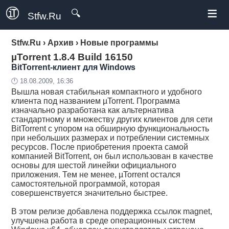
≡
🔍
Stfw.Ru
Stfw.Ru
›
Архив
›
Новые программы
µTorrent 1.8.4 Build 16150
BitTorrent-клиент для Windows
🕛 18.08.2009, 16:36
Вышла новая стабильная компактного и удобного
клиента под названием µTorrent. Программа
изначально разработана как альтернатива
стандартному и множеству других клиентов для сети
BitTorrent с упором на обширную функциональность
при небольших размерах и потреблении системных
ресурсов. После приобретения проекта самой
компанией BitTorrent, он был использован в качестве
основы для шестой линейки официального
приложения. Тем не менее, µTorrent остался
самостоятельной программой, которая
совершенствуется значительно быстрее.
В этом релизе добавлена поддержка ссылок magnet,
улучшена работа в среде операционных систем