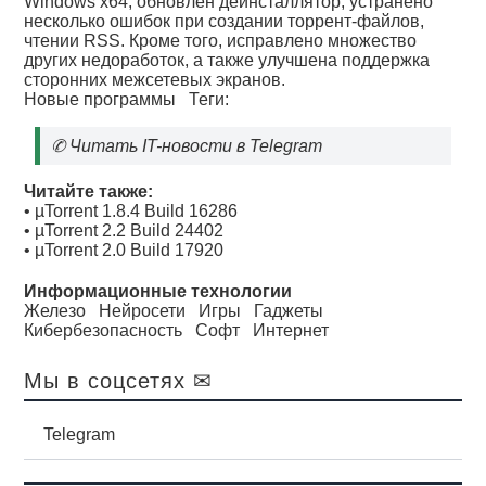
Windows x64, обновлен деинсталлятор, устранено
несколько ошибок при создании торрент-файлов,
чтении RSS. Кроме того, исправлено множество
других недоработок, а также улучшена поддержка
сторонних межсетевых экранов.
Новые программы
Теги:
✆
Читать IT-новости в Telegram
Читайте также:
•
µTorrent 1.8.4 Build 16286
•
µTorrent 2.2 Build 24402
•
µTorrent 2.0 Build 17920
Информационные технологии
Железо
Нейросети
Игры
Гаджеты
Кибербезопасность
Софт
Интернет
Мы в соцсетях ✉
Telegram