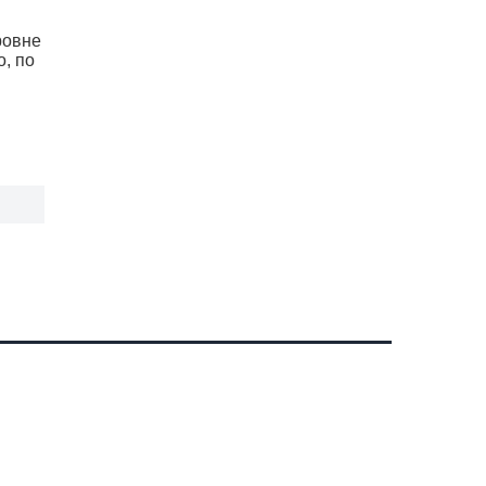
ровне
о, по