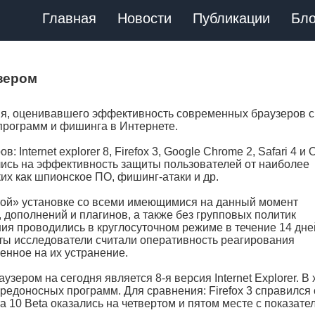
Главная
Новости
Публикации
Бло
зером
я, оценивавшего эффективность современных браузеров с
программ и фишинга в Интернете.
Internet explorer 8, Firefox 3, Google Chrome 2, Safari 4 и 
лись на эффективность защиты пользователей от наиболее
их как шпионское ПО, фишинг-атаки и др.
той» установке со всеми имеющимися на данный момент
 дополнений и плагинов, а также без групповых политик
ия проводились в круглосуточном режиме в течение 14 дне
ы исследователи считали оперативность реагирования
енное на их устранение.
ером на сегодня является 8-я версия Internet Explorer. В 
редоносных программ. Для сравнения: Firefox 3 справился
era 10 Beta оказались на четвертом и пятом месте с показате