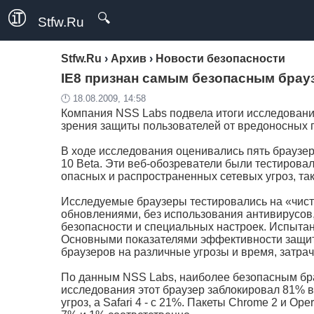
🔍
Stfw.Ru
Stfw.Ru
›
Архив
›
Новости безопасности
IE8 признан самым безопасным брау
🕛 18.08.2009, 14:58
Компания NSS Labs подвела итоги исследовани
зрения защиты пользователей от вредоносных 
В ходе исследования оценивались пять браузеров: 
10 Beta. Эти веб-обозреватели были тестирова
опасных и распространенных сетевых угроз, так
Исследуемые браузеры тестировались на «чис
обновлениями, без использования антивирусов,
безопасности и специальных настроек. Испытан
Основными показателями эффективности защит
браузеров на различные угрозы и время, затрач
По данным NSS Labs, наиболее безопасным брауз
исследования этот браузер заблокировал 81% в
угроз, а Safari 4 - с 21%. Пакеты Chrome 2 и Op