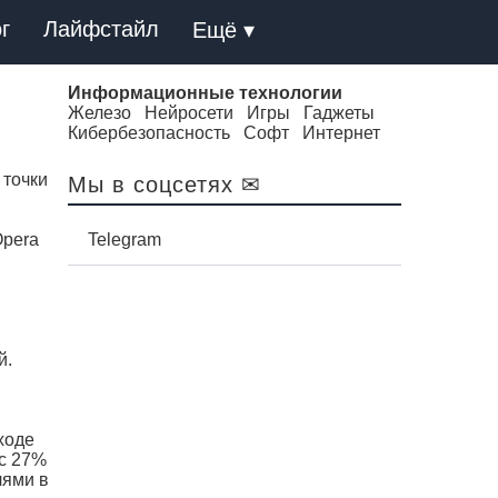
г
Лайфстайл
Ещё ▾
Информационные технологии
Железо
Нейросети
Игры
Гаджеты
Кибербезопасность
Софт
Интернет
 точки
Мы в соцсетях ✉
Opera
Telegram
й.
ходе
 с 27%
лями в