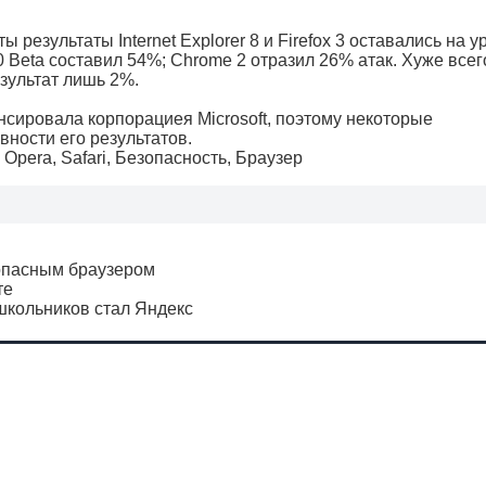
езультаты Internet Explorer 8 и Firefox 3 оставались на у
 Beta составил 54%; Chrome 2 отразил 26% атак. Хуже всег
езультат лишь 2%.
нсировала корпорациея Microsoft, поэтому некоторые
ности его результатов.
,
Opera
,
Safari
,
Безопасность
,
Браузер
зопасным браузером
те
кольников стал Яндекс