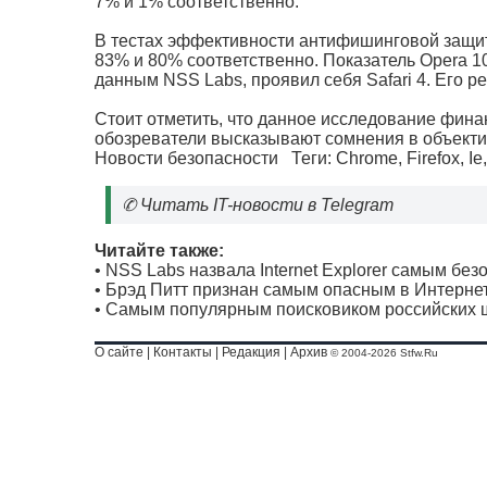
7% и 1% соответственно.
В тестах эффективности антифишинговой защиты р
83% и 80% соответственно. Показатель Opera 10
данным NSS Labs, проявил себя Safari 4. Его р
Стоит отметить, что данное исследование фина
обозреватели высказывают сомнения в объектив
Новости безопасности
Теги:
Chrome
,
Firefox
,
Ie
✆
Читать IT-новости в Telegram
Читайте также:
•
NSS Labs назвала Internet Explorer самым бе
•
Брэд Питт признан самым опасным в Интерне
•
Самым популярным поисковиком российских ш
О сайте
|
Контакты
|
Редакция
|
Архив
© 2004-2026 Stfw.Ru